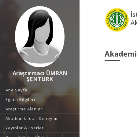
İs
A
Akademi
Araştırmacı ÜMRAN
ŞENTÜRK
Ana Sayfa
Eğitim Bilgileri
Araştırma Alanları
Akademik İdari Deneyim
Yayınlar & Eserler