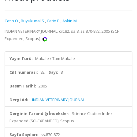
Cetin O.
,
Buyukunal S.
,
Cetin B.
,
Askin M.
INDIAN VETERINARY JOURNAL, cilt.82, sa.8, ss.870-872, 2005 (SCI-
Expanded, Scopus)
Yayın Türü:
Makale / Tam Makale
Cilt numarası:
82
Sayı:
8
Basım Tarihi:
2005
Dergi Adı:
INDIAN VETERINARY JOURNAL
Derginin Tarandığı İndeksler:
Science Citation Index
Expanded (SCI-EXPANDED), Scopus
Sayfa Sayıları:
ss.870-872