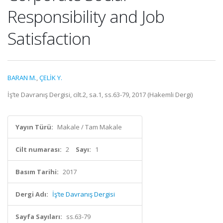
Responsibility and Job
Satisfaction
BARAN M.
,
ÇELİK Y.
İş’te Davranış Dergisi, cilt.2, sa.1, ss.63-79, 2017 (Hakemli Dergi)
Yayın Türü:
Makale / Tam Makale
Cilt numarası:
2
Sayı:
1
Basım Tarihi:
2017
Dergi Adı:
İş’te Davranış Dergisi
Sayfa Sayıları:
ss.63-79