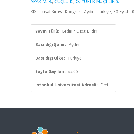
APAK M. R.
,
GÜÇLÜ K.
,
ÖZYÜREK M.
,
ÇELİK S. E.
XIX. Ulusal Kimya Kongresi, Aydın, Türkiye, 30 Eylül -
Yayın Türü:
Bildiri / Özet Bildiri
Basıldığı Şehir:
Aydın
Basıldığı Ülke:
Türkiye
Sayfa Sayıları:
ss.65
İstanbul Üniversitesi Adresli:
Evet