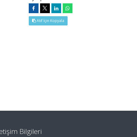
Atıf İçin Kopyala
letişim Bilgileri