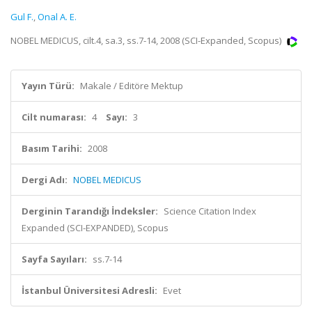
Gul F.
,
Onal A. E.
NOBEL MEDICUS, cilt.4, sa.3, ss.7-14, 2008 (SCI-Expanded, Scopus)
Yayın Türü:
Makale / Editöre Mektup
Cilt numarası:
4
Sayı:
3
Basım Tarihi:
2008
Dergi Adı:
NOBEL MEDICUS
Derginin Tarandığı İndeksler:
Science Citation Index
Expanded (SCI-EXPANDED), Scopus
Sayfa Sayıları:
ss.7-14
İstanbul Üniversitesi Adresli:
Evet