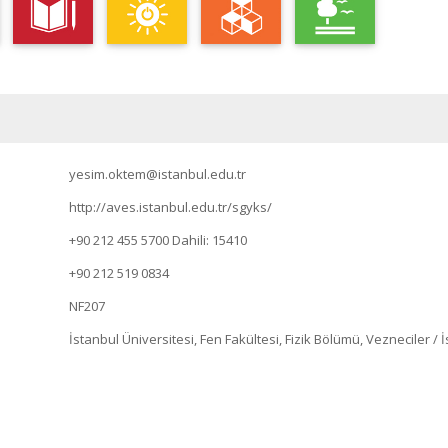
yesim.oktem@istanbul.edu.tr
http://aves.istanbul.edu.tr/sgyks/
+90 212 455 5700
Dahili: 15410
+90 212 519 0834
NF207
İstanbul Üniversitesi, Fen Fakültesi, Fizik Bölümü, Vezneciler / 