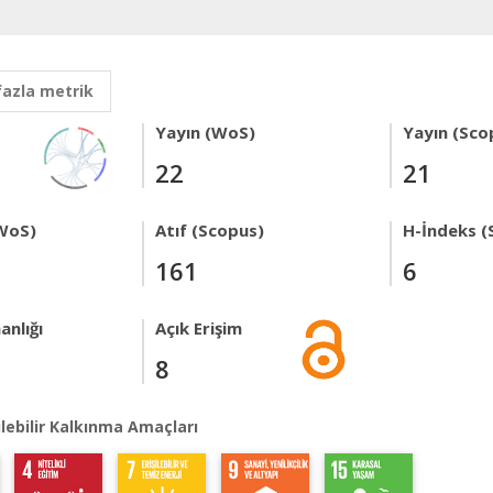
fazla metrik
Yayın (WoS)
Yayın (Sco
22
21
WoS)
Atıf (Scopus)
H-İndeks (
161
6
anlığı
Açık Erişim
8
lebilir Kalkınma Amaçları