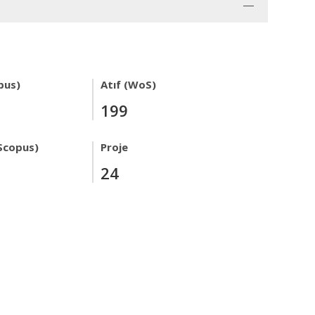
pus)
Atıf (WoS)
199
Scopus)
Proje
24