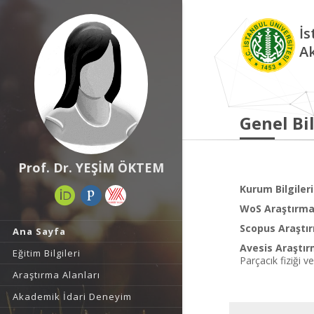
İs
A
Genel Bil
Prof. Dr. YEŞİM ÖKTEM
Kurum Bilgileri
WoS Araştırma 
Scopus Araştır
Ana Sayfa
Avesis Araştır
Eğitim Bilgileri
Parçacık fiziği 
Araştırma Alanları
Akademik İdari Deneyim