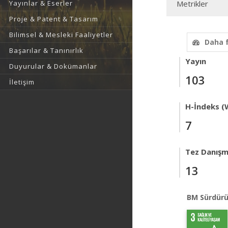
Yayınlar & Eserler
Metrikler
Proje & Patent & Tasarım
Bilimsel & Mesleki Faaliyetler
Daha 
Başarılar & Tanınırlık
Yayın
Duyurular & Dokümanlar
103
İletişim
H-İndeks (
7
Tez Danışm
13
BM Sürdürü