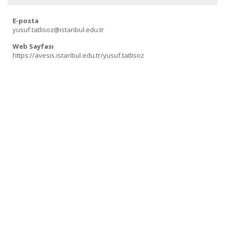
E-posta
yusuf.tatlisoz@istanbul.edu.tr
Web Sayfası
https://avesis.istanbul.edu.tr/yusuf.tatlisoz