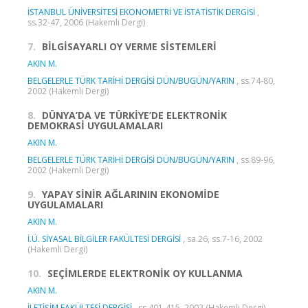
İSTANBUL ÜNİVERSİTESİ EKONOMETRİ VE İSTATİSTİK DERGİSİ
,
ss.32-47, 2006 (Hakemli Dergi)
7.
BİLGİSAYARLI OY VERME SİSTEMLERİ
AKIN M.
BELGELERLE TÜRK TARİHİ DERGİSİ DÜN/BUGÜN/YARIN
, ss.74-80,
2002 (Hakemli Dergi)
8.
DÜNYA’DA VE TÜRKİYE’DE ELEKTRONİK
DEMOKRASİ UYGULAMALARI
AKIN M.
BELGELERLE TÜRK TARİHİ DERGİSİ DÜN/BUGÜN/YARIN
, ss.89-96,
2002 (Hakemli Dergi)
9.
YAPAY SİNİR AĞLARININ EKONOMİDE
UYGULAMALARI
AKIN M.
İ.Ü. SİYASAL BİLGİLER FAKÜLTESİ DERGİSİ
, sa.26, ss.7-16, 2002
(Hakemli Dergi)
10.
SEÇİMLERDE ELEKTRONİK OY KULLANMA
AKIN M.
İLETİŞİM FAKÜLTESİ DERGİSİ
, ss.401-415, 2002 (Hakemli Dergi)