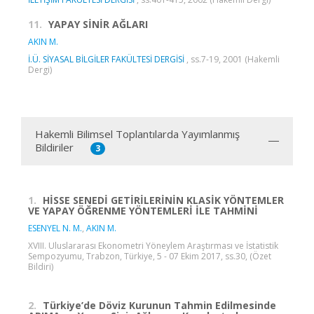
11.
YAPAY SİNİR AĞLARI
AKIN M.
İ.Ü. SİYASAL BİLGİLER FAKÜLTESİ DERGİSİ
, ss.7-19, 2001 (Hakemli
Dergi)
Hakemli Bilimsel Toplantılarda Yayımlanmış
Bildiriler
3
1.
HİSSE SENEDİ GETİRİLERİNİN KLASİK YÖNTEMLER
VE YAPAY ÖĞRENME YÖNTEMLERİ İLE TAHMİNİ
ESENYEL N. M.
,
AKIN M.
XVIII. Uluslararası Ekonometri Yöneylem Araştırması ve İstatistik
Sempozyumu, Trabzon, Türkiye, 5 - 07 Ekim 2017, ss.30, (Özet
Bildiri)
2.
Türkiye’de Döviz Kurunun Tahmin Edilmesinde