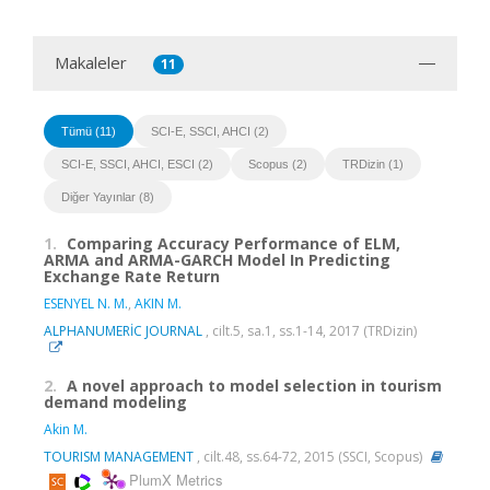
Makaleler
11
Tümü (11)
SCI-E, SSCI, AHCI (2)
SCI-E, SSCI, AHCI, ESCI (2)
Scopus (2)
TRDizin (1)
Diğer Yayınlar (8)
1.
Comparing Accuracy Performance of ELM,
ARMA and ARMA-GARCH Model In Predicting
Exchange Rate Return
ESENYEL N. M.
,
AKIN M.
ALPHANUMERİC JOURNAL
, cilt.5, sa.1, ss.1-14, 2017 (TRDizin)
2.
A novel approach to model selection in tourism
demand modeling
Akin M.
TOURISM MANAGEMENT
, cilt.48, ss.64-72, 2015 (SSCI, Scopus)
PlumX Metrics