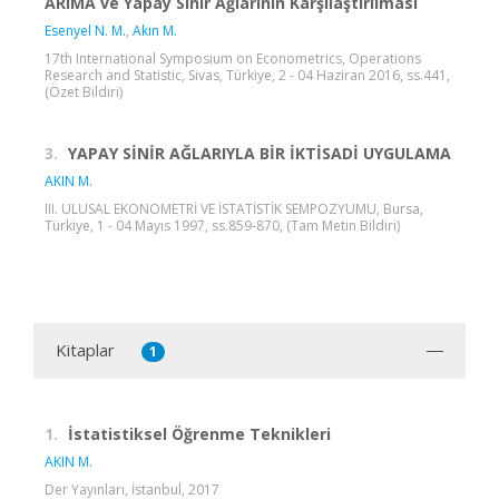
ARIMA ve Yapay Sinir Ağlarının Karşılaştırılması
Esenyel N. M.
,
Akın M.
17th International Symposium on Econometrics, Operations
Research and Statistic, Sivas, Türkiye, 2 - 04 Haziran 2016, ss.441,
(Özet Bildiri)
3.
YAPAY SİNİR AĞLARIYLA BİR İKTİSADİ UYGULAMA
AKIN M.
III. ULUSAL EKONOMETRİ VE İSTATİSTİK SEMPOZYUMU, Bursa,
Türkiye, 1 - 04 Mayıs 1997, ss.859-870, (Tam Metin Bildiri)
Kitaplar
1
1.
İstatistiksel Öğrenme Teknikleri
AKIN M.
Der Yayınları, İstanbul, 2017