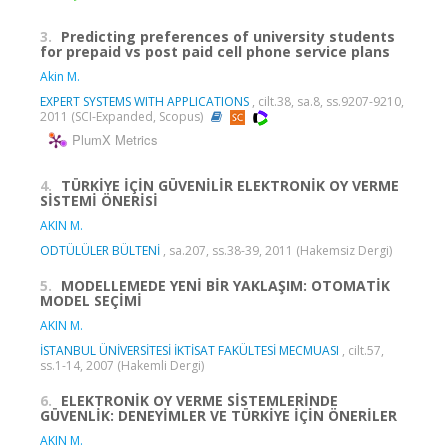
3.
Predicting preferences of university students
for prepaid vs post paid cell phone service plans
Akin M.
EXPERT SYSTEMS WITH APPLICATIONS
, cilt.38, sa.8, ss.9207-9210,
2011 (SCI-Expanded, Scopus)
PlumX Metrics
4.
TÜRKİYE İÇİN GÜVENİLİR ELEKTRONİK OY VERME
SİSTEMİ ÖNERİSİ
AKIN M.
ODTÜLÜLER BÜLTENİ
, sa.207, ss.38-39, 2011 (Hakemsiz Dergi)
5.
MODELLEMEDE YENİ BİR YAKLAŞIM: OTOMATİK
MODEL SEÇİMİ
AKIN M.
İSTANBUL ÜNİVERSİTESİ İKTİSAT FAKÜLTESİ MECMUASI
, cilt.57,
ss.1-14, 2007 (Hakemli Dergi)
6.
ELEKTRONİK OY VERME SİSTEMLERİNDE
GÜVENLİK: DENEYİMLER VE TÜRKİYE İÇİN ÖNERİLER
AKIN M.