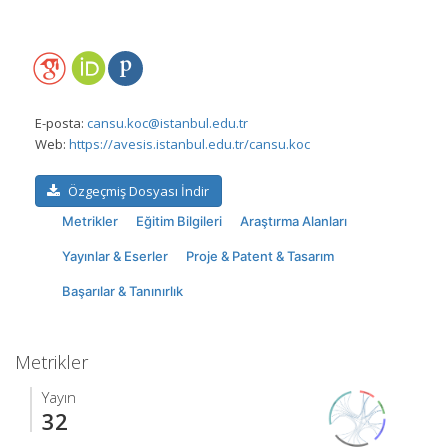
E-posta:
cansu.koc@istanbul.edu.tr
Web:
https://avesis.istanbul.edu.tr/cansu.koc
Özgeçmiş Dosyası İndir
Metrikler
Eğitim Bilgileri
Araştırma Alanları
Yayınlar & Eserler
Proje & Patent & Tasarım
Başarılar & Tanınırlık
Metrikler
Yayın
32