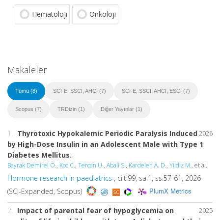
Hematoloji
Onkoloji
Makaleler
Tümü (8)
SCI-E, SSCI, AHCI (7)
SCI-E, SSCI, AHCI, ESCI (7)
Scopus (7)
TRDizin (1)
Diğer Yayınlar (1)
1.
Thyrotoxic Hypokalemic Periodic Paralysis Induced
2026
by High-Dose Insulin in an Adolescent Male with Type 1
Diabetes Mellitus.
Bayrak Demirel Ö.
,
Koc C.
,
Tercan U.
,
Abali S.
,
Kardelen A. D.
,
Yildiz M.
, et al.
Hormone research in paediatrics
, cilt.99, sa.1, ss.57-61, 2026
PlumX Metrics
(SCI-Expanded, Scopus)
2.
Impact of parental fear of hypoglycemia on
2025