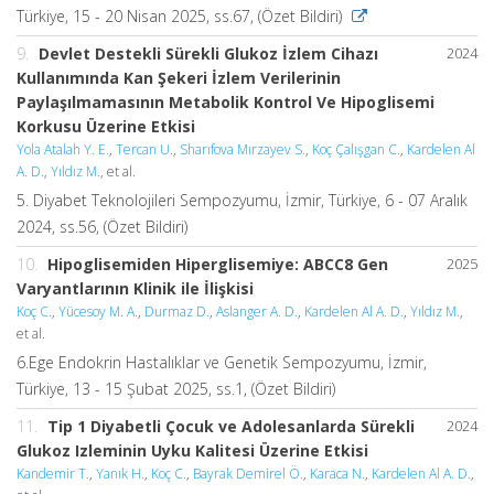
Türkiye, 15 - 20 Nisan 2025, ss.67, (Özet Bildiri)
9.
Devlet Destekli Sürekli Glukoz İzlem Cihazı
2024
Kullanımında Kan Şekeri İzlem Verilerinin
Paylaşılmamasının Metabolik Kontrol Ve Hipoglisemi
Korkusu Üzerine Etkisi
Yola Atalah Y. E.
,
Tercan U.
,
Sharıfova Mırzayev S.
,
Koç Çalışgan C.
,
Kardelen Al
A. D.
,
Yıldız M.
, et al.
5. Diyabet Teknolojileri Sempozyumu, İzmir, Türkiye, 6 - 07 Aralık
2024, ss.56, (Özet Bildiri)
10.
Hipoglisemiden Hiperglisemiye: ABCC8 Gen
2025
Varyantlarının Klinik ile İlişkisi
Koç C.
,
Yücesoy M. A.
,
Durmaz D.
,
Aslanger A. D.
,
Kardelen Al A. D.
,
Yıldız M.
,
et al.
6.Ege Endokrin Hastalıklar ve Genetik Sempozyumu, İzmir,
Türkiye, 13 - 15 Şubat 2025, ss.1, (Özet Bildiri)
11.
Tip 1 Diyabetli Çocuk ve Adolesanlarda Sürekli
2024
Glukoz Izleminin Uyku Kalitesi Üzerine Etkisi
Kandemir T.
,
Yanık H.
,
Koç C.
,
Bayrak Demirel Ö.
,
Karaca N.
,
Kardelen Al A. D.
,