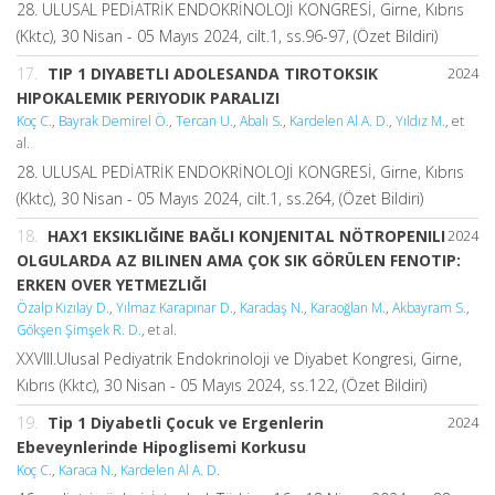
28. ULUSAL PEDİATRİK ENDOKRİNOLOJİ KONGRESİ, Girne, Kıbrıs
(Kktc), 30 Nisan - 05 Mayıs 2024, cilt.1, ss.96-97, (Özet Bildiri)
17.
TIP 1 DIYABETLI ADOLESANDA TIROTOKSIK
2024
HIPOKALEMIK PERIYODIK PARALIZI
Koç C.
,
Bayrak Demirel Ö.
,
Tercan U.
,
Abalı S.
,
Kardelen Al A. D.
,
Yıldız M.
, et
al.
28. ULUSAL PEDİATRİK ENDOKRİNOLOJİ KONGRESİ, Girne, Kıbrıs
(Kktc), 30 Nisan - 05 Mayıs 2024, cilt.1, ss.264, (Özet Bildiri)
18.
HAX1 EKSIKLIĞINE BAĞLI KONJENITAL NÖTROPENILI
2024
OLGULARDA AZ BILINEN AMA ÇOK SIK GÖRÜLEN FENOTIP:
ERKEN OVER YETMEZLIĞI
Özalp Kızılay D.
,
Yılmaz Karapınar D.
,
Karadaş N.
,
Karaoğlan M.
,
Akbayram S.
,
Gökşen Şimşek R. D.
, et al.
XXVIII.Ulusal Pediyatrik Endokrinoloji ve Diyabet Kongresi, Girne,
Kıbrıs (Kktc), 30 Nisan - 05 Mayıs 2024, ss.122, (Özet Bildiri)
19.
Tip 1 Diyabetli Çocuk ve Ergenlerin
2024
Ebeveynlerinde Hipoglisemi Korkusu
Koç C.
,
Karaca N.
,
Kardelen Al A. D.