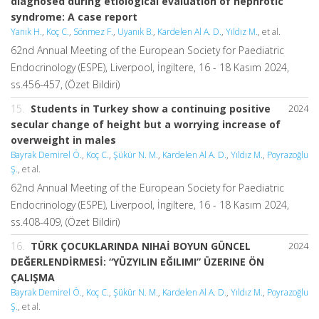
diagnosed during etiological evaluation of nephrotic
syndrome: A case report
Yanık H.
,
Koç C.
,
Sönmez F.
,
Uyanık B.
,
Kardelen Al A. D.
,
Yıldız M.
, et al.
62nd Annual Meeting of the European Society for Paediatric
Endocrinology (ESPE), Liverpool, İngiltere, 16 - 18 Kasım 2024,
ss.456-457, (Özet Bildiri)
15.
Students in Turkey show a continuing positive
2024
secular change of height but a worrying increase of
overweight in males
Bayrak Demirel Ö.
,
Koç C.
,
Şükür N. M.
,
Kardelen Al A. D.
,
Yıldız M.
,
Poyrazoğlu
Ş.
, et al.
62nd Annual Meeting of the European Society for Paediatric
Endocrinology (ESPE), Liverpool, İngiltere, 16 - 18 Kasım 2024,
ss.408-409, (Özet Bildiri)
16.
TÜRK ÇOCUKLARINDA NIHAİ BOYUN GÜNCEL
2024
DEĞERLENDİRMESİ: “YÜZYILIN EĞILIMI” ÜZERINE ÖN
ÇALIŞMA
Bayrak Demirel Ö.
,
Koç C.
,
Şükür N. M.
,
Kardelen Al A. D.
,
Yıldız M.
,
Poyrazoğlu
Ş.
, et al.