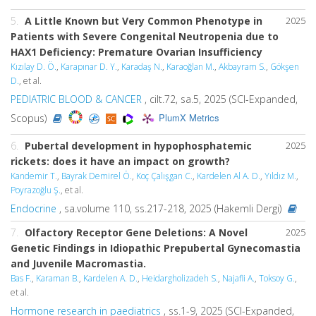
5.
A Little Known but Very Common Phenotype in
2025
Patients with Severe Congenital Neutropenia due to
HAX1 Deficiency: Premature Ovarian Insufficiency
Kızılay D. Ö.
,
Karapınar D. Y.
,
Karadaş N.
,
Karaoğlan M.
,
Akbayram S.
,
Gökşen
D.
, et al.
PEDIATRIC BLOOD & CANCER
, cilt.72, sa.5, 2025 (SCI-Expanded,
PlumX Metrics
Scopus)
6.
Pubertal development in hypophosphatemic
2025
rickets: does it have an impact on growth?
Kandemir T.
,
Bayrak Demirel Ö.
,
Koç Çalışgan C.
,
Kardelen Al A. D.
,
Yıldız M.
,
Poyrazoğlu Ş.
, et al.
Endocrine
, sa.volume 110, ss.217-218, 2025 (Hakemli Dergi)
7.
Olfactory Receptor Gene Deletions: A Novel
2025
Genetic Findings in Idiopathic Prepubertal Gynecomastia
and Juvenile Macromastia.
Bas F.
,
Karaman B.
,
Kardelen A. D.
,
Heidargholizadeh S.
,
Najafli A.
,
Toksoy G.
,
et al.
Hormone research in paediatrics
, ss.1-9, 2025 (SCI-Expanded,