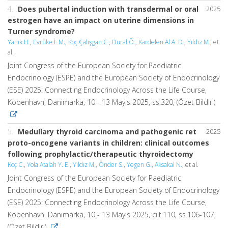
4.
Does pubertal induction with transdermal or oral
2025
estrogen have an impact on uterine dimensions in
Turner syndrome?
Yanık H.
,
Evrüke İ. M.
,
Koç Çalışgan C.
,
Dural Ö.
,
Kardelen Al A. D.
,
Yıldız M.
, et
al.
Joint Congress of the European Society for Paediatric
Endocrinology (ESPE) and the European Society of Endocrinology
(ESE) 2025: Connecting Endocrinology Across the Life Course,
Kobenhavn, Danimarka, 10 - 13 Mayıs 2025, ss.320, (Özet Bildiri)
5.
Medullary thyroid carcinoma and pathogenic ret
2025
proto-oncogene variants in children: clinical outcomes
following prophylactic/therapeutic thyroidectomy
Koç C.
,
Yola Atalah Y. E.
,
Yıldız M.
,
Önder S.
,
Yegen G.
,
Aksakal N.
, et al.
Joint Congress of the European Society for Paediatric
Endocrinology (ESPE) and the European Society of Endocrinology
(ESE) 2025: Connecting Endocrinology Across the Life Course,
Kobenhavn, Danimarka, 10 - 13 Mayıs 2025, cilt.110, ss.106-107,
(Özet Bildiri)