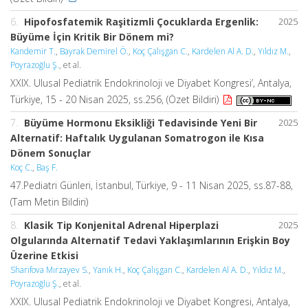
6.
Hipofosfatemik Raşitizmli Çocuklarda Ergenlik:
2025
Büyüme İçin Kritik Bir Dönem mi?
Kandemir T.
,
Bayrak Demirel Ö.
,
Koç Çalışgan C.
,
Kardelen Al A. D.
,
Yıldız M.
,
Poyrazoğlu Ş.
, et al.
XXIX. Ulusal Pediatrik Endokrinoloji ve Diyabet Kongresi’, Antalya,
Türkiye, 15 - 20 Nisan 2025, ss.256, (Özet Bildiri)
7.
Büyüme Hormonu Eksikliği Tedavisinde Yeni Bir
2025
Alternatif: Haftalık Uygulanan Somatrogon ile Kısa
Dönem Sonuçlar
Koç C.
,
Baş F.
47.Pediatri Günleri, İstanbul, Türkiye, 9 - 11 Nisan 2025, ss.87-88,
(Tam Metin Bildiri)
8.
Klasik Tip Konjenital Adrenal Hiperplazi
2025
Olgularında Alternatif Tedavi Yaklaşımlarının Erişkin Boy
Üzerine Etkisi
Sharıfova Mırzayev S.
,
Yanık H.
,
Koç Çalışgan C.
,
Kardelen Al A. D.
,
Yıldız M.
,
Poyrazoğlu Ş.
, et al.
XXIX. Ulusal Pediatrik Endokrinoloji ve Diyabet Kongresi, Antalya,