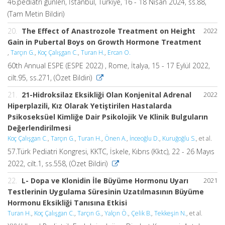
46.pediatri günleri, İstanbul, Türkiye, 16 - 18 Nisan 2024, ss.88,
(Tam Metin Bildiri)
20.
The Effect of Anastrozole Treatment on Height
2022
Gain in Pubertal Boys on Growth Hormone Treatment
,
Tarçın G.
,
Koç Çalışgan C.
,
Turan H.
,
Ercan O.
60th Annual ESPE (ESPE 2022) , Rome, İtalya, 15 - 17 Eylül 2022,
cilt.95, ss.271, (Özet Bildiri)
21.
21-Hidroksilaz Eksikliği Olan Konjenital Adrenal
2022
Hiperplazili, Kız Olarak Yetiştirilen Hastalarda
Psikoseksüel Kimliğe Dair Psikolojik Ve Klinik Bulguların
Değerlendirilmesi
Koç Çalışgan C.
,
Tarçın G.
,
Turan H.
,
Önen A.
,
İnceoğlu D.
,
Kuruğoğlu S.
, et al.
57.Türk Pediatri Kongresi, KKTC, İskele, Kıbrıs (Kktc), 22 - 26 Mayıs
2022, cilt.1, ss.558, (Özet Bildiri)
22.
L- Dopa ve Klonidin İle Büyüme Hormonu Uyarı
2021
Testlerinin Uygulama Süresinin Uzatılmasının Büyüme
Hormonu Eksikliği Tanısına Etkisi
Turan H.
,
Koç Çalışgan C.
,
Tarçın G.
,
Yalçın Ö.
,
Çelik B.
,
Tekkeşin N.
, et al.