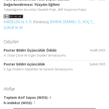
Değerlendirmesi: Yüzyılın Eğilimi
Yükseköğretim Kurumları Destekli Proje , BAP Araştırma Projesi
KARDELEN AL A. D.
(Yürütücü),
BAYRAK DEMİREL Ö.
,
KOÇ C.
,
ŞÜKÜR N. M.
Ödüller
Poster Bildiri Üçüncülük Ödülü
Aralık 2025
4. Ulusal Çocuk Ve Ergen Diyabet Sempozyumu
Poster bildiri üçüncülük
Şubat 2025
6. Ege Endokrin Hastalıklar Ve Genetik Sempozyumu
Atıflar
Toplam Atıf Sayısı (WOS):
4
h-indeksi (WOS):
1