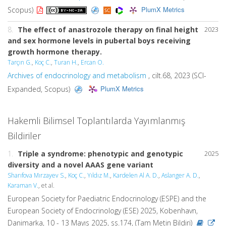
PlumX Metrics
Scopus)
8.
The effect of anastrozole therapy on final height
2023
and sex hormone levels in pubertal boys receiving
growth hormone therapy.
Tarçın G.
,
Koç C.
,
Turan H.
,
Ercan O.
Archives of endocrinology and metabolism
, cilt.68, 2023 (SCI-
PlumX Metrics
Expanded, Scopus)
Hakemli Bilimsel Toplantılarda Yayımlanmış
Bildiriler
1.
Triple a syndrome: phenotypic and genotypic
2025
diversity and a novel AAAS gene variant
Sharıfova Mırzayev S.
,
Koç C.
,
Yıldız M.
,
Kardelen Al A. D.
,
Aslanger A. D.
,
Karaman V.
, et al.
European Society for Paediatric Endocrinology (ESPE) and the
European Society of Endocrinology (ESE) 2025, Kobenhavn,
Danimarka, 10 - 13 Mayıs 2025, ss.174, (Tam Metin Bildiri)