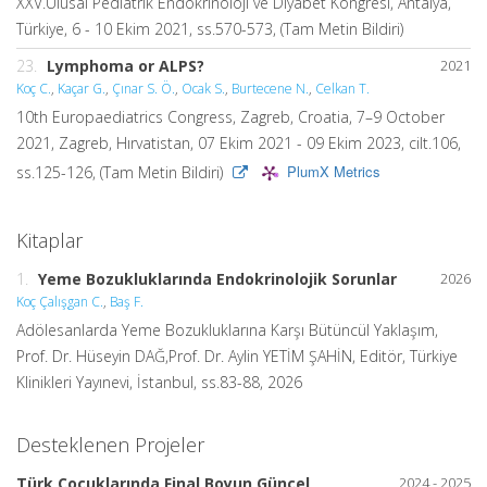
XXV.Ulusal Pediatrik Endokrinoloji ve Diyabet Kongresi, Antalya,
Türkiye, 6 - 10 Ekim 2021, ss.570-573, (Tam Metin Bildiri)
23.
Lymphoma or ALPS?
2021
Koç C.
,
Kaçar G.
,
Çınar S. Ö.
,
Ocak S.
,
Burtecene N.
,
Celkan T.
10th Europaediatrics Congress, Zagreb, Croatia, 7–9 October
2021, Zagreb, Hırvatistan, 07 Ekim 2021 - 09 Ekim 2023, cilt.106,
PlumX Metrics
ss.125-126, (Tam Metin Bildiri)
Kitaplar
1.
Yeme Bozukluklarında Endokrinolojik Sorunlar
2026
Koç Çalışgan C.
,
Baş F.
Adölesanlarda Yeme Bozukluklarına Karşı Bütüncül Yaklaşım,
Prof. Dr. Hüseyin DAĞ,Prof. Dr. Aylin YETİM ŞAHİN, Editör, Türkiye
Klinikleri Yayınevi, İstanbul, ss.83-88, 2026
Desteklenen Projeler
Türk Çocuklarında Final Boyun Güncel
2024 - 2025