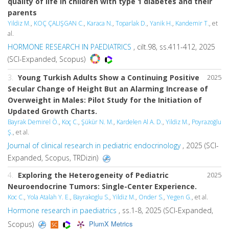
quality of life in children with type 1 diabetes and their
parents
Yildiz M.
,
KOÇ ÇALIŞGAN C.
,
Karaca N.
,
Toparlak D.
,
Yanik H.
,
Kandemir T.
, et
al.
HORMONE RESEARCH IN PAEDIATRICS
, cilt.98, ss.411-412, 2025
(SCI-Expanded, Scopus)
3.
Young Turkish Adults Show a Continuing Positive
2025
Secular Change of Height But an Alarming Increase of
Overweight in Males: Pilot Study for the Initiation of
Updated Growth Charts.
Bayrak Demirel Ö.
,
Koç C.
,
Şükür N. M.
,
Kardelen Al A. D.
,
Yildiz M.
,
Poyrazoğlu
Ş.
, et al.
Journal of clinical research in pediatric endocrinology
, 2025 (SCI-
Expanded, Scopus, TRDizin)
4.
Exploring the Heterogeneity of Pediatric
2025
Neuroendocrine Tumors: Single-Center Experience.
Koc C.
,
Yola Atalah Y. E.
,
Bayrakoglu S.
,
Yildiz M.
,
Onder S.
,
Yegen G.
, et al.
Hormone research in paediatrics
, ss.1-8, 2025 (SCI-Expanded,
PlumX Metrics
Scopus)