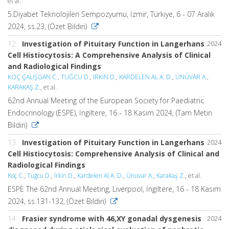
et al.
5.Diyabet Teknolojileri Sempozyumu, İzmir, Türkiye, 6 - 07 Aralık
2024, ss.23, (Özet Bildiri)
12.
Investigation of Pituitary Function in Langerhans
2024
Cell Histiocytosis: A Comprehensive Analysis of Clinical
and Radiological Findings
KOÇ ÇALIŞGAN C.
,
TUĞCU D.
,
İRKİN D.
,
KARDELEN AL A. D.
,
ÜNÜVAR A.
,
KARAKAŞ Z.
, et al.
62nd Annual Meeting of the European Society for Paediatric
Endocrinology (ESPE), İngiltere, 16 - 18 Kasım 2024, (Tam Metin
Bildiri)
13.
Investigation of Pituitary Function in Langerhans
2024
Cell Histiocytosis: Comprehensive Analysis of Clinical and
Radiological Findings
Koç C.
,
Tuğcu D.
,
İrkin D.
,
Kardelen Al A. D.
,
Ünüvar A.
,
Karakaş Z.
, et al.
ESPE The 62nd Annual Meeting, Liverpool, İngiltere, 16 - 18 Kasım
2024, ss.131-132, (Özet Bildiri)
14.
Frasier syndrome with 46,XY gonadal dysgenesis
2024