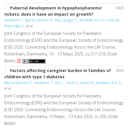
2.
Pubertal development in hypophosphatemic
2025
rickets: does it have an impact on growth?
Kandemir T.
,
Bayrak Demirel Ö.
,
Koç Çalışgan C.
,
Kardelen Al A. D.
,
Yıldız M.
,
Poyrazoğlu Ş.
, et al.
Joint Congress of the European Society for Paediatric
Endocrinology (ESPE) and the European Society of Endocrinology
(ESE) 2025: Connecting Endocrinology Across the Life Course,
Kobenhavn, Danimarka, 10 - 13 Mayıs 2025, ss.217-218, (Özet
Bildiri)
3.
Factors affecting caregiver burden in families of
2025
children with type 1 diabetes
Bayrak Demirel Ö.
,
Kandemir T.
,
Koç C.
,
Yanık H.
,
Karaca N.
,
Kardelen Al A. D.
,
et al.
Joint Congress of the European Society for Paediatric
Endocrinology (ESPE) and the European Society of Endocrinology
(ESE) 2025: Connecting Endocrinology Across the Life Course,
Kobenhavn, Danimarka, 10 Mayıs - 13 Eylül 2025, ss.250, (Özet
Bildiri)