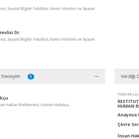
tesi, Siyasal Bilgiler Fakültesi, Kamu Yönetimi ve Siyaset
evlisi Dr.
tesi, Siyasal Bilgiler Fakültesi, Kamu Yönetimi ve Siyaset
ı Deneyim
Verdiği 
1
Yüksek Li
ukçu
RESTITUT
san Hakları Mahkemesi, Asistan Hukukçu
HUMAN R
Anayasa 
Çevre Sor
İnsan Hak