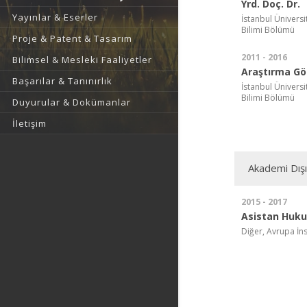
Yrd. Doç. Dr.
Yayınlar & Eserler
İstanbul Üniversi
Bilimi Bölümü
Proje & Patent & Tasarım
2011 - 2016
Bilimsel & Mesleki Faaliyetler
Araştırma Gör
Başarılar & Tanınırlık
İstanbul Üniversi
Bilimi Bölümü
Duyurular & Dokümanlar
İletişim
Akademi Dış
2015 - 2017
Asistan Huk
Diğer, Avrupa İn