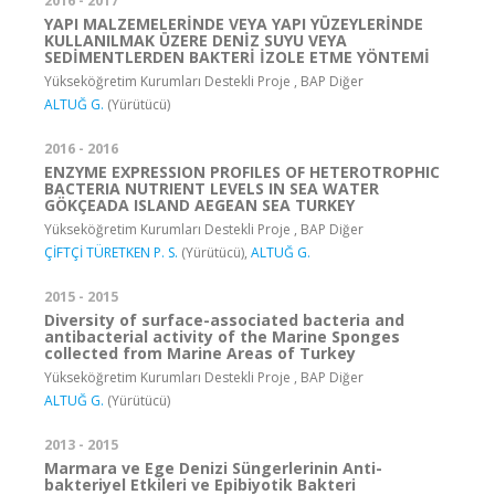
2016 - 2017
YAPI MALZEMELERİNDE VEYA YAPI YÜZEYLERİNDE
KULLANILMAK ÜZERE DENİZ SUYU VEYA
SEDİMENTLERDEN BAKTERİ İZOLE ETME YÖNTEMİ
Yükseköğretim Kurumları Destekli Proje , BAP Diğer
ALTUĞ G.
(Yürütücü)
2016 - 2016
ENZYME EXPRESSION PROFILES OF HETEROTROPHIC
BACTERIA NUTRIENT LEVELS IN SEA WATER
GÖKÇEADA ISLAND AEGEAN SEA TURKEY
Yükseköğretim Kurumları Destekli Proje , BAP Diğer
ÇİFTÇİ TÜRETKEN P. S.
(Yürütücü),
ALTUĞ G.
2015 - 2015
Diversity of surface-associated bacteria and
antibacterial activity of the Marine Sponges
collected from Marine Areas of Turkey
Yükseköğretim Kurumları Destekli Proje , BAP Diğer
ALTUĞ G.
(Yürütücü)
2013 - 2015
Marmara ve Ege Denizi Süngerlerinin Anti-
bakteriyel Etkileri ve Epibiyotik Bakteri