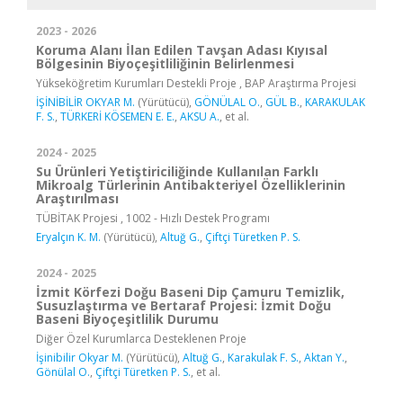
2023 - 2026
Koruma Alanı İlan Edilen Tavşan Adası Kıyısal
Bölgesinin Biyoçeşitliliğinin Belirlenmesi
Yükseköğretim Kurumları Destekli Proje , BAP Araştırma Projesi
İŞİNİBİLİR OKYAR M.
(Yürütücü),
GÖNÜLAL O.
,
GÜL B.
,
KARAKULAK
F. S.
,
TÜRKERİ KÖSEMEN E. E.
,
AKSU A.
, et al.
2024 - 2025
Su Ürünleri Yetiştiriciliğinde Kullanılan Farklı
Mikroalg Türlerinin Antibakteriyel Özelliklerinin
Araştırılması
TÜBİTAK Projesi , 1002 - Hızlı Destek Programı
Eryalçın K. M.
(Yürütücü),
Altuğ G.
,
Çiftçi Türetken P. S.
2024 - 2025
İzmit Körfezi Doğu Baseni Dip Çamuru Temizlik,
Susuzlaştırma ve Bertaraf Projesi: İzmit Doğu
Baseni Biyoçeşitlilik Durumu
Diğer Özel Kurumlarca Desteklenen Proje
İşinibilir Okyar M.
(Yürütücü),
Altuğ G.
,
Karakulak F. S.
,
Aktan Y.
,
Gönülal O.
,
Çiftçi Türetken P. S.
, et al.