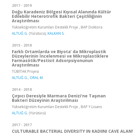
2017 - 2019
Doğu Karadeniz Bölgesi Kıyısal Alanında Kültür
Edilebilir Heterotrofik Bakteri Çeşitliliğinin
Araştırılması
Yükseköğretim Kurumları Destekli Proje , BAP Doktora
ALTUĞ G.
(Yürütücü),
KALKAN S.
2015 - 2018
Farklı Ortamlarda ve Biyota’ da Mikroplastik
Düzeylerinin İncelenmesi ve Mikroplastiklere
Farmasötik/Pestisit Adsorpsiyonunun
Araştırılması
TÜBİTAK Projesi
ALTUĞ G.
,
ORAL M.
2014 - 2018
Çırpıcı Deresiyle Marmara Denizi'ne Taşınan
Bakteri Düzeyinin Araştırılması
Yükseköğretim Kurumları Destekli Proje , BAP Y.Lisans
ALTUĞ G.
(Yürütücü)
2017 - 2017
CULTURABLE BACTERIAL DIVERSITY IN KADIINI CAVE ALA