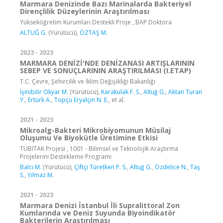
Marmara Denizinde Bazı Marinalarda Bakteriyel
Dirençlilik Düzeylerinin Araştırılması
Yükseköğretim Kurumları Destekli Proje , BAP Doktora
ALTUĞ G.
(Yürütücü),
ÖZTAŞ M.
2023 - 2023
MARMARA DENİZİ'NDE DENİZANASI ARTIŞLARININ
SEBEP VE SONUÇLARININ ARAŞTIRILMASI (I.ETAP)
T.C. Çevre, Şehircilik ve İklim Değişikliği Bakanlığı
İşinibilir Okyar M.
(Yürütücü),
Karakulak F. S.
,
Altuğ G.
,
Aktan Turan
Y.
,
Ertürk A.
,
Topçu Eryalçın N. E.
, et al.
2021 - 2023
Mikroalg-Bakteri Mikrobiyomunun Müsilaj
Oluşumu Ve Biyokütle Üretimine Etkisi
TÜBİTAK Projesi , 1001 - Bilimsel ve Teknolojik Araştırma
Projelerini Destekleme Programı
Balcı M.
(Yürütücü),
Çiftçi Türetken P. S.
,
Altuğ G.
,
Özdelice N.
,
Taş
S.
,
Yılmaz M.
2021 - 2023
Marmara Denizi İstanbul İli Supralittoral Zon
Kumlarında ve Deniz Suyunda Biyoindikatör
Bakterilerin Araştırılması