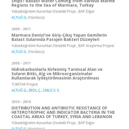
Ships? Ballast Water Coming from Various Marine
Regions to the Sea of Marmara, Turkey
Yükseköğretim Kurumları Destekli Proje , BAP Diğer
ALTUĞ G.
(Yürütücü)
2009 - 2011
Marmara Denizi'ne Giriş-Çıkış Yapan Gemilerin
Balast Sularında Patojen Bakteri Düzeyleri
Yükseköğretim Kurumları Destekli Proje , BAP Araştırma Projesi
ALTUĞ G.
(Yürütücü)
2005 - 2011
Hidrokarbonlarla Kirlenmiş Tarımsal Alan ve
Suların Bitki, Alg ve Mikroorganizmalar
Kullanılarak İyileştirilmesinin Araştırılması
TÜBİTAK Projesi
ALTUĞ G.
,
EROL Ç.
,
ÜNLÜ V. S.
2010 - 2010
DISTRIBUTION AND ANTIBIOTIC RESISTANCE OF
HETEROTROPHIC AND INDICATOR BACTERIA IN THE
COASTAL AREAS OF TURKEY, SYRIA AND LEBANON
Yükseköğretim Kurumları Destekli Proje , BAP Diğer
ALTUĞ G.
(Yürütücü)