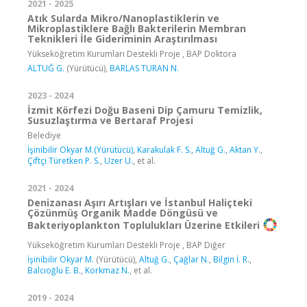
2021 - 2025
Atık Sularda Mikro/Nanoplastiklerin ve
Mikroplastiklere Bağlı Bakterilerin Membran
Teknikleri İle Gideriminin Araştırılması
Yükseköğretim Kurumları Destekli Proje , BAP Doktora
ALTUĞ G.
(Yürütücü),
BARLAS TURAN N.
2023 - 2024
İzmit Körfezi Doğu Baseni Dip Çamuru Temizlik,
Susuzlaştırma ve Bertaraf Projesi
Belediye
İşinibilir Okyar M.(Yürütücü)
,
Karakulak F. S.
,
Altuğ G.
,
Aktan Y.
,
Çiftçi Türetken P. S.
,
Uzer U.
, et al.
2021 - 2024
Denizanası Aşırı Artışları ve İstanbul Haliçteki
Çözünmüş Organik Madde Döngüsü ve
Bakteriyoplankton Toplulukları Üzerine Etkileri
Yükseköğretim Kurumları Destekli Proje , BAP Diğer
İşinibilir Okyar M.
(Yürütücü),
Altuğ G.
,
Çağlar N.
,
Bilgin İ. R.
,
Balcıoğlu E. B.
,
Korkmaz N.
, et al.
2019 - 2024