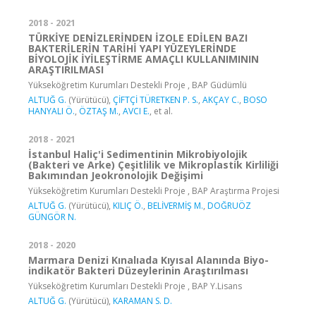
2018 - 2021
TÜRKİYE DENİZLERİNDEN İZOLE EDİLEN BAZI
BAKTERİLERİN TARİHİ YAPI YÜZEYLERİNDE
BİYOLOJİK İYİLEŞTİRME AMAÇLI KULLANIMININ
ARAŞTIRILMASI
Yükseköğretim Kurumları Destekli Proje , BAP Güdümlü
ALTUĞ G.
(Yürütücü),
ÇİFTÇİ TÜRETKEN P. S.
,
AKÇAY C.
,
BOSO
HANYALI Ö.
,
ÖZTAŞ M.
,
AVCI E.
, et al.
2018 - 2021
İstanbul Haliç'i Sedimentinin Mikrobiyolojik
(Bakteri ve Arke) Çeşitlilik ve Mikroplastik Kirliliği
Bakımından Jeokronolojik Değişimi
Yükseköğretim Kurumları Destekli Proje , BAP Araştırma Projesi
ALTUĞ G.
(Yürütücü),
KILIÇ Ö.
,
BELİVERMİŞ M.
,
DOĞRUÖZ
GÜNGÖR N.
2018 - 2020
Marmara Denizi Kınalıada Kıyısal Alanında Biyo-
indikatör Bakteri Düzeylerinin Araştırılması
Yükseköğretim Kurumları Destekli Proje , BAP Y.Lisans
ALTUĞ G.
(Yürütücü),
KARAMAN S. D.