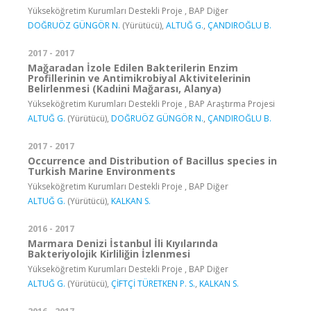
Yükseköğretim Kurumları Destekli Proje , BAP Diğer
DOĞRUÖZ GÜNGÖR N.
(Yürütücü),
ALTUĞ G.
,
ÇANDIROĞLU B.
2017 - 2017
Mağaradan İzole Edilen Bakterilerin Enzim
Profillerinin ve Antimikrobiyal Aktivitelerinin
Belirlenmesi (Kadıini Mağarası, Alanya)
Yükseköğretim Kurumları Destekli Proje , BAP Araştırma Projesi
ALTUĞ G.
(Yürütücü),
DOĞRUÖZ GÜNGÖR N.
,
ÇANDIROĞLU B.
2017 - 2017
Occurrence and Distribution of Bacillus species in
Turkish Marine Environments
Yükseköğretim Kurumları Destekli Proje , BAP Diğer
ALTUĞ G.
(Yürütücü),
KALKAN S.
2016 - 2017
Marmara Denizi İstanbul İli Kıyılarında
Bakteriyolojik Kirliliğin İzlenmesi
Yükseköğretim Kurumları Destekli Proje , BAP Diğer
ALTUĞ G.
(Yürütücü),
ÇİFTÇİ TÜRETKEN P. S.
,
KALKAN S.