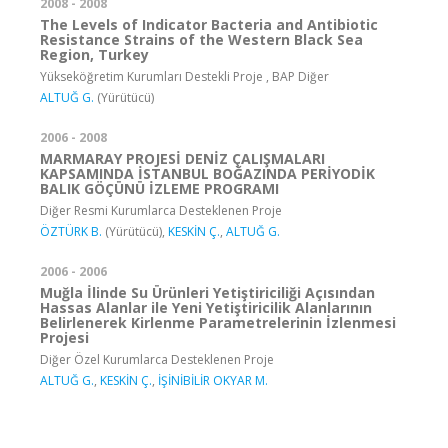
2008 - 2008
The Levels of Indicator Bacteria and Antibiotic
Resistance Strains of the Western Black Sea
Region, Turkey
Yükseköğretim Kurumları Destekli Proje , BAP Diğer
ALTUĞ G.
(Yürütücü)
2006 - 2008
MARMARAY PROJESİ DENİZ ÇALIŞMALARI
KAPSAMINDA İSTANBUL BOĞAZINDA PERİYODİK
BALIK GÖÇÜNÜ İZLEME PROGRAMI
Diğer Resmi Kurumlarca Desteklenen Proje
ÖZTÜRK B.
(Yürütücü),
KESKİN Ç.
,
ALTUĞ G.
2006 - 2006
Muğla İlinde Su Ürünleri Yetiştiriciliği Açısından
Hassas Alanlar ile Yeni Yetiştiricilik Alanlarının
Belirlenerek Kirlenme Parametrelerinin İzlenmesi
Projesi
Diğer Özel Kurumlarca Desteklenen Proje
ALTUĞ G.
,
KESKİN Ç.
,
İŞİNİBİLİR OKYAR M.