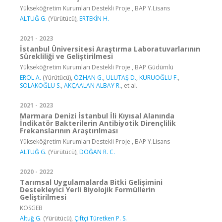
Yükseköğretim Kurumları Destekli Proje , BAP Y.Lisans
ALTUĞ G.
(Yürütücü),
ERTEKİN H.
2021 - 2023
İstanbul Üniversitesi Araştırma Laboratuvarlarının
Sürekliliği ve Geliştirilmesi
Yükseköğretim Kurumları Destekli Proje , BAP Güdümlü
EROL A.
(Yürütücü),
ÖZHAN G.
,
ULUTAŞ D.
,
KURUOĞLU F.
,
SOLAKOĞLU S.
,
AKÇAALAN ALBAY R.
, et al.
2021 - 2023
Marmara Denizi İstanbul İli Kıyısal Alanında
İndikatör Bakterilerin Antibiyotik Dirençlilik
Frekanslarının Araştırılması
Yükseköğretim Kurumları Destekli Proje , BAP Y.Lisans
ALTUĞ G.
(Yürütücü),
DOĞAN R. C.
2020 - 2022
Tarımsal Uygulamalarda Bitki Gelişimini
Destekleyici Yerli Biyolojik Formüllerin
Geliştirilmesi
KOSGEB
Altuğ G.
(Yürütücü),
Çiftçi Türetken P. S.