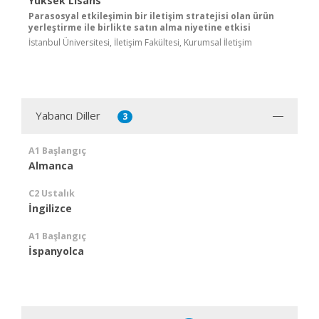
Yüksek Lisans
Parasosyal etkileşimin bir iletişim stratejisi olan ürün
yerleştirme ile birlikte satın alma niyetine etkisi
İstanbul Üniversitesi, İletişim Fakültesi, Kurumsal İletişim
Yabancı Diller
3
A1 Başlangıç
Almanca
C2 Ustalık
İngilizce
A1 Başlangıç
İspanyolca