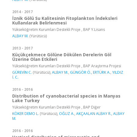
2014 - 2017
İznik Gölü Su Kalitesinin Fitoplankton İndeksleri
Kullanılarak Belirlenmesi
Yükseköğretim Kurumları Destekli Proje , BAP Y.Lisans
ALBAY M.
(Yürütücü)
2013 - 2017
Küçükçekmece Gölüne Dökülen Derelerin Göl
Üzerine Olan Etkileri
Yükseköğretim Kurumları Destekli Proje , BAP Araştırma Projesi
GÜREVİN C.
(Yürütücü),
ALBAY M.
,
GÜNGÖR Ö.
,
ERTÜRK A.
,
YILDIZ
İ. C.
2016 - 2016
Distribution of cyanobacterial species in Manyas
Lake Turkey
Yükseköğretim Kurumları Destekli Proje , BAP Diğer
KÖKER DEMO L.
(Yürütücü),
OĞUZ A.
,
AKÇAALAN ALBAY R.
,
ALBAY
M.
2016 - 2016