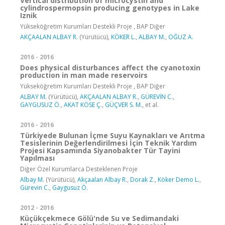
Vertical distribution of microcystin and
cylindrospermopsin producing genotypes in Lake
Iznik
Yükseköğretim Kurumları Destekli Proje , BAP Diğer
AKÇAALAN ALBAY R.
(Yürütücü),
KÖKER L.
,
ALBAY M.
,
OĞUZ A.
2016 - 2016
Does physical disturbances affect the cyanotoxin
production in man made reservoirs
Yükseköğretim Kurumları Destekli Proje , BAP Diğer
ALBAY M.
(Yürütücü),
AKÇAALAN ALBAY R.
,
GÜREVİN C.
,
GAYGUSUZ Ö.
,
AKAT KÖSE Ç.
,
GÜÇVER S. M.
, et al.
2016 - 2016
Türkiyede Bulunan İçme Suyu Kaynakları ve Arıtma
Tesislerinin Değerlendirilmesi İçin Teknik Yardım
Projesi Kapsamında Siyanobakter Tür Tayini
Yapılması
Diğer Özel Kurumlarca Desteklenen Proje
Albay M.
(Yürütücü),
Akçaalan Albay R.
,
Dorak Z.
,
Köker Demo L.
,
Gürevin C.
,
Gaygusuz Ö.
2012 - 2016
Küçükçekmece Gölü'nde Su ve Sedimandaki