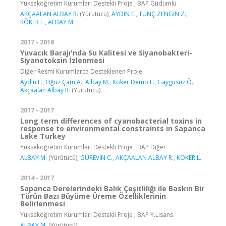
Yükseköğretim Kurumları Destekli Proje , BAP Güdümlü
AKÇAALAN ALBAY R.
(Yürütücü),
AYDIN E.
,
TUNÇ ZENGİN Z.
,
KÖKER L.
,
ALBAY M.
2017 - 2018
Yuvacık Barajı'nda Su Kalitesi ve Siyanobakteri-
Siyanotoksin İzlenmesi
Diğer Resmi Kurumlarca Desteklenen Proje
Aydın F.
,
Oğuz Çam A.
,
Albay M.
,
Köker Demo L.
,
Gaygusuz Ö.
,
Akçaalan Albay R.
(Yürütücü)
2017 - 2017
Long term differences of cyanobacterial toxins in
response to environmental constraints in Sapanca
Lake Turkey
Yükseköğretim Kurumları Destekli Proje , BAP Diğer
ALBAY M.
(Yürütücü),
GÜREVİN C.
,
AKÇAALAN ALBAY R.
,
KÖKER L.
2014 - 2017
Sapanca Derelerindeki Balık Çeşitliliği ile Baskın Bir
Türün Bazı Büyüme Üreme Özelliklerinin
Belirlenmesi
Yükseköğretim Kurumları Destekli Proje , BAP Y.Lisans
ALBAY M.
(Yürütücü)