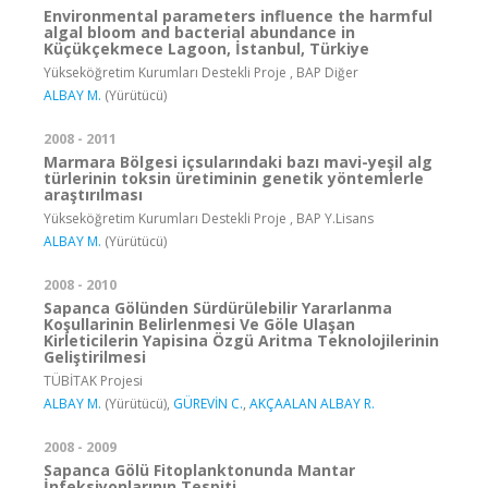
Environmental parameters influence the harmful
algal bloom and bacterial abundance in
Küçükçekmece Lagoon, İstanbul, Türkiye
Yükseköğretim Kurumları Destekli Proje , BAP Diğer
ALBAY M.
(Yürütücü)
2008 - 2011
Marmara Bölgesi içsularındaki bazı mavi-yeşil alg
türlerinin toksin üretiminin genetik yöntemlerle
araştırılması
Yükseköğretim Kurumları Destekli Proje , BAP Y.Lisans
ALBAY M.
(Yürütücü)
2008 - 2010
Sapanca Gölünden Sürdürülebilir Yararlanma
Koşullarinin Belirlenmesi Ve Göle Ulaşan
Kirleticilerin Yapisina Özgü Aritma Teknolojilerinin
Geliştirilmesi
TÜBİTAK Projesi
ALBAY M.
(Yürütücü),
GÜREVİN C.
,
AKÇAALAN ALBAY R.
2008 - 2009
Sapanca Gölü Fitoplanktonunda Mantar
İnfeksiyonlarının Tespiti