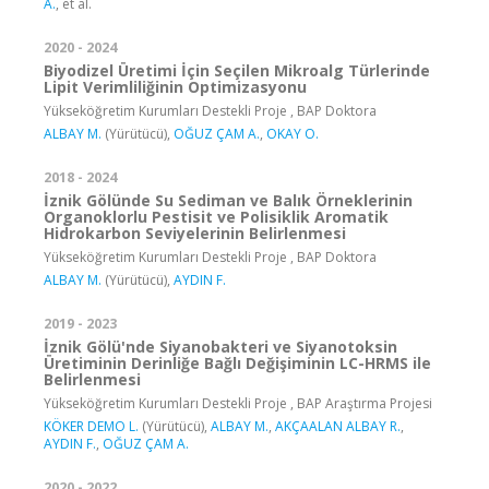
A.
, et al.
2020 - 2024
Biyodizel Üretimi İçin Seçilen Mikroalg Türlerinde
Lipit Verimliliğinin Optimizasyonu
Yükseköğretim Kurumları Destekli Proje , BAP Doktora
ALBAY M.
(Yürütücü),
OĞUZ ÇAM A.
,
OKAY O.
2018 - 2024
İznik Gölünde Su Sediman ve Balık Örneklerinin
Organoklorlu Pestisit ve Polisiklik Aromatik
Hidrokarbon Seviyelerinin Belirlenmesi
Yükseköğretim Kurumları Destekli Proje , BAP Doktora
ALBAY M.
(Yürütücü),
AYDIN F.
2019 - 2023
İznik Gölü'nde Siyanobakteri ve Siyanotoksin
Üretiminin Derinliğe Bağlı Değişiminin LC-HRMS ile
Belirlenmesi
Yükseköğretim Kurumları Destekli Proje , BAP Araştırma Projesi
KÖKER DEMO L.
(Yürütücü),
ALBAY M.
,
AKÇAALAN ALBAY R.
,
AYDIN F.
,
OĞUZ ÇAM A.
2020 - 2022