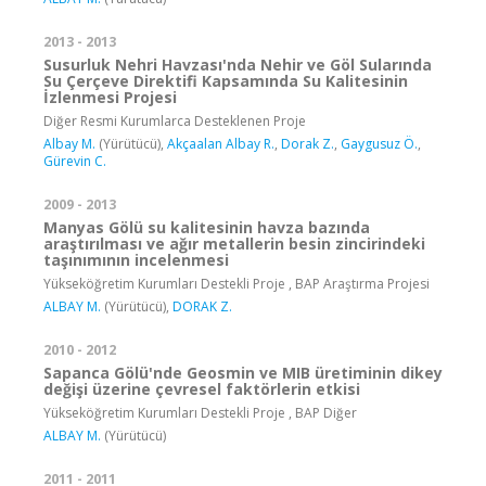
2013 - 2013
Susurluk Nehri Havzası'nda Nehir ve Göl Sularında
Su Çerçeve Direktifi Kapsamında Su Kalitesinin
İzlenmesi Projesi
Diğer Resmi Kurumlarca Desteklenen Proje
Albay M.
(Yürütücü),
Akçaalan Albay R.
,
Dorak Z.
,
Gaygusuz Ö.
,
Gürevin C.
2009 - 2013
Manyas Gölü su kalitesinin havza bazında
araştırılması ve ağır metallerin besin zincirindeki
taşınımının incelenmesi
Yükseköğretim Kurumları Destekli Proje , BAP Araştırma Projesi
ALBAY M.
(Yürütücü),
DORAK Z.
2010 - 2012
Sapanca Gölü'nde Geosmin ve MIB üretiminin dikey
değişi üzerine çevresel faktörlerin etkisi
Yükseköğretim Kurumları Destekli Proje , BAP Diğer
ALBAY M.
(Yürütücü)
2011 - 2011