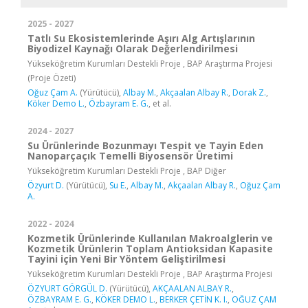
2025 - 2027
Tatlı Su Ekosistemlerinde Aşırı Alg Artışlarının
Biyodizel Kaynağı Olarak Değerlendirilmesi
Yükseköğretim Kurumları Destekli Proje , BAP Araştırma Projesi
(Proje Özeti)
Oğuz Çam A.
(Yürütücü),
Albay M.
,
Akçaalan Albay R.
,
Dorak Z.
,
Köker Demo L.
,
Özbayram E. G.
, et al.
2024 - 2027
Su Ürünlerinde Bozunmayı Tespit ve Tayin Eden
Nanoparçaçık Temelli Biyosensör Üretimi
Yükseköğretim Kurumları Destekli Proje , BAP Diğer
Özyurt D.
(Yürütücü),
Su E.
,
Albay M.
,
Akçaalan Albay R.
,
Oğuz Çam
A.
2022 - 2024
Kozmetik Ürünlerinde Kullanılan Makroalglerin ve
Kozmetik Ürünlerin Toplam Antioksidan Kapasite
Tayini için Yeni Bir Yöntem Geliştirilmesi
Yükseköğretim Kurumları Destekli Proje , BAP Araştırma Projesi
ÖZYURT GÖRGÜL D.
(Yürütücü),
AKÇAALAN ALBAY R.
,
ÖZBAYRAM E. G.
,
KÖKER DEMO L.
,
BERKER ÇETİN K. I.
,
OĞUZ ÇAM