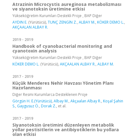
Atrazinin Microcystis aureginosa metabolizması
ve siyanotoksin üretimine etkisi
Yükseköğretim Kurumları Destekli Proje , BAP Diğer
AYDIN E.
(Yürütücü),
TUNÇ ZENGİN Z.
,
ALBAY M.
,
KÖKER DEMO L.
,
AKÇAALAN ALBAY R.
2019 - 2019
Handbook of cyanobacterial monitoring and
cyanotoxin analysis
Yükseköğretim Kurumları Destekli Proje , BAP Diğer
KÖKER DEMO L.
(Yürütücü),
AKÇAALAN ALBAY R.
,
ALBAY M.
2017 - 2019
Küçük Menderes Nehir Havzası Yönetim Planı
Hazırlanması
Diğer Resmi Kurumlarca Desteklenen Proje
Görgün H. E.(Yürütücü)
,
Albay M.
,
Akçaalan Albay R.
,
Koşal Şahin
S.
,
Gaygusuz Ö.
,
Dorak Z.
, et al.
2017 - 2019
Siyanotoksin üretimini düzenleyen metabolik
yollar pestisitlerin ve antibiyotiklerin bu yollara
olan etkisi