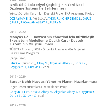
İznik Gölü Bakteriyel Çeşitliliğinin Yeni Nesil
Dizileme Sistemi İle Belirlenmesi
Yükseköğretim Kurumları Destekli Proje , BAP Araştırma Projesi
ÖZBAYRAM E. G.
(Yürütücü),
AYDIN F.
,
KÖKER DEMO L.
,
OĞUZ
ÇAM A.
,
AKÇAALAN ALBAY R.
,
ALBAY M.
2018 - 2022
Manyas Gölü Havzası’nın Yönetimi için Bütünleşik
Ekosistem Modelleme Odaklı Karar Destek
Sisteminin Oluşturulması
TÜBİTAK Projesi , 1003 - Öncelikli Alanlar Ar-Ge Projeleri
Destekleme Programı
(Proje Özeti)
Ertürk A.
(Yürütücü),
Albay M.
,
Akçaalan Albay R.
,
Dorak Z.
,
Gaygusuz Ö.
,
Gürevin C.
, et al.
2017 - 2020
Burdur Nehir Havzası Yönetim Planını Hazırlanması
Diğer Resmi Kurumlarca Desteklenen Proje
Görgün H. E.(Yürütücü)
,
Albay M.
,
Akçaalan Albay R.
,
Gaygusuz Ö.
,
Dorak Z.
,
Gürevin C.
, et al.
2017 - 2020