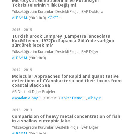
Microcystis Genotiplerinin ve Potansiyel
Toksisitelerinin Yıllık Değişimi
Yükseköğretim Kurumları Destekli Proje , BAP Doktora
ALBAY M.
(Yürütücü),
KÖKER L.
2015 - 2015
Turkish Brook Lamprey [Lampetra lanceolata
Kux&Steiner, 1972]’in Sapanca Gölü’nde varlığını
sürdürebilecek mi?
Yükseköğretim Kurumları Destekli Proje , BAP Diğer
ALBAY M.
(Yürütücü)
2012 - 2015
Molecular Approaches for Rapid and quantitative
detections of CYanobacteria and their toxins from
coastal Black Sea
AB Destekli Diğer Projeler
Akçaalan Albay R.
(Yürütücü),
Köker Demo L.
,
Albay M.
2013 - 2013
Comparision of heavy metal concentration of fish
in a shallow eutrophic lake
Yükseköğretim Kurumları Destekli Proje , BAP Diğer
ALBAY M.
(Yürütücü)