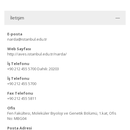
İletişim
E-posta
narda@istanbul.edu.tr
Web Sayfası
http://aves.istanbul.edu.tr/narda/
İş Telefonu
+90 212 455 5700
Dahili: 20203
İş Telefonu
+90 212 455 5700
Fax Telefonu
+90 212 455 5811
Ofis
Fen Fakültesi, Moleküler Biyoloji ve Genetik Bölümü, 1.kat, Ofis
No: MBG04
Posta Adresi