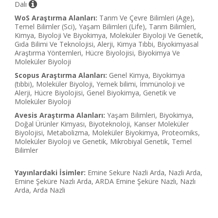
Dalı
WoS Araştırma Alanları:
Tarım Ve Çevre Bilimleri (Age),
Temel Bilimler (Sci), Yaşam Bilimleri (Life), Tarım Bilimleri,
Kimya, Biyoloji Ve Biyokimya, Moleküler Biyoloji Ve Genetik,
Gıda Bilimi Ve Teknolojisi, Alerji, Kimya Tıbbi, Biyokimyasal
Araştırma Yöntemleri, Hücre Biyolojisi, Biyokimya Ve
Moleküler Biyoloji
Scopus Araştırma Alanları:
Genel Kimya, Biyokimya
(tıbbi), Moleküler Biyoloji, Yemek bilimi, İmmünoloji ve
Alerji, Hücre Biyolojisi, Genel Biyokimya, Genetik ve
Moleküler Biyoloji
Avesis Araştırma Alanları:
Yaşam Bilimleri, Biyokimya,
Doğal Ürünler Kimyası, Biyoteknoloji, Kanser Moleküler
Biyolojisi, Metabolizma, Moleküler Biyokimya, Proteomiks,
Moleküler Biyoloji ve Genetik, Mikrobiyal Genetik, Temel
Bilimler
Yayınlardaki İsimler:
Emine Sekure Nazli Arda, Nazli Arda,
Emine Şeküre Nazlı Arda, ARDA Emine Şeküre Nazlı, Nazlı
Arda, Arda Nazli