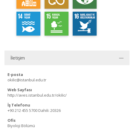
İletişim
E-posta
okilic@istanbul.edu.tr
Web Sayfası
http://aves.istanbul.edu.tr/okilic/
İş Telefonu
+90 212 455 5700
Dahili: 20326
Ofis
Biyoloji Bölümü