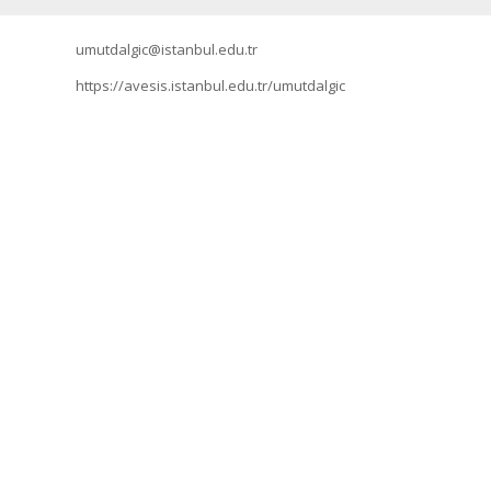
umutdalgic@istanbul.edu.tr
https://avesis.istanbul.edu.tr/umutdalgic