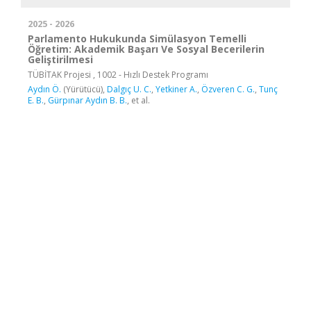
2025 - 2026
Parlamento Hukukunda Simülasyon Temelli
Öğretim: Akademik Başarı Ve Sosyal Becerilerin
Geliştirilmesi
TÜBİTAK Projesi , 1002 - Hızlı Destek Programı
Aydın Ö.
(Yürütücü),
Dalgıç U. C.
,
Yetkiner A.
,
Özveren C. G.
,
Tunç
E. B.
,
Gürpınar Aydın B. B.
, et al.