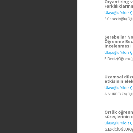
Oryantiring 
Farklılıkları
Ulaşoğlu Yıldız Ç
S.Cebecioğlu(Öğr
Serebellar N
Öğrenme Becer
İncelenmesi
Ulaşoğlu Yıldız Ç
R.Deniz(Öğrenci)
Uzamsal düze
etkisinin ele
Ulaşoğlu Yildiz Ç
A.NURBEYZA(Öğre
Örtük öğrenm
süreçlerinin
Ulaşoğlu Yıldız Ç
G.ESKİCİOĞLU(Öğr