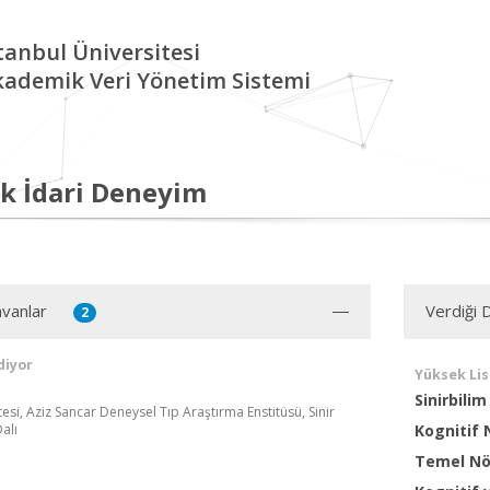
tanbul Üniversitesi
kademik Veri Yönetim Sistemi
k İdari Deneyim
vanlar
Verdiği 
2
diyor
Yüksek Li
Sinirbili
tesi, Aziz Sancar Deneysel Tıp Araştırma Enstitüsü, Sinir
alı
Kognitif
Temel Nö