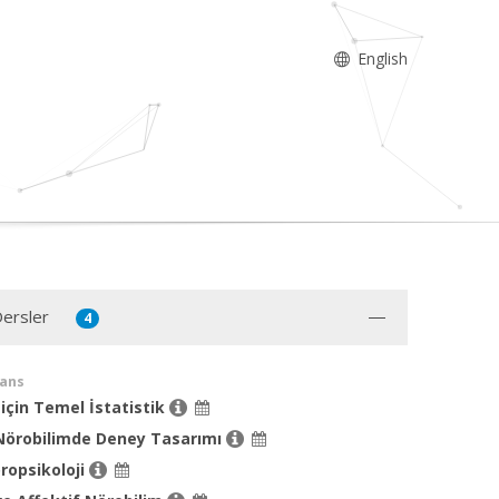
English
Dersler
4
sans
m için Temel İstatistik
 Nörobilimde Deney Tasarımı
ropsikoloji