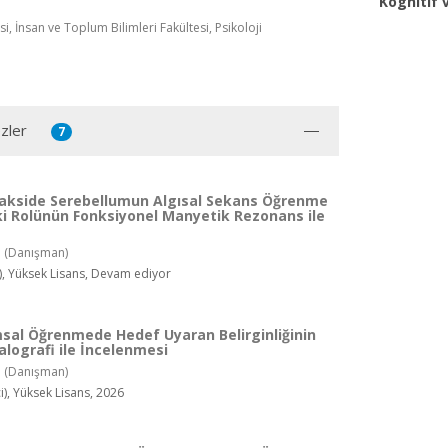
Kognitif 
si, İnsan ve Toplum Bilimleri Fakültesi, Psikoloji
zler
7
takside Serebellumun Algısal Sekans Öğrenme
ki Rolünün Fonksiyonel Manyetik Rezonans ile
.
(Danışman)
), Yüksek Lisans, Devam ediyor
sal Öğrenmede Hedef Uyaran Belirginliğinin
lografi ile İncelenmesi
.
(Danışman)
), Yüksek Lisans, 2026