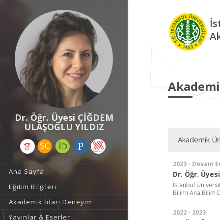
İs
A
Akademi
Dr. Öğr. Üyesi ÇİĞDEM
ULAŞOĞLU YILDIZ
Akademik Ün
2023 - Devam E
Ana Sayfa
Dr. Öğr. Üyesi
İstanbul Üniversi
Eğitim Bilgileri
Bilimi Ana Bilim D
Akademik İdari Deneyim
2022 - 2023
Yayınlar & Eserler