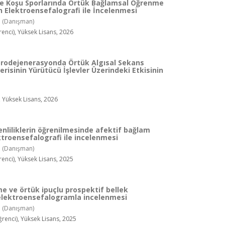
ve Koşu Sporlarında Örtük Bağlamsal Öğrenme
nın Elektroensefalografi ile İncelenmesi
.
(Danışman)
enci), Yüksek Lisans, 2026
orodejenerasyonda Örtük Algısal Sekans
isinin Yürütücü İşlevler Üzerindeki Etkisinin
.
, Yüksek Lisans, 2026
nliliklerin öğrenilmesinde afektif bağlam
ktroensefalografi ile incelenmesi
.
(Danışman)
nci), Yüksek Lisans, 2025
e ve örtük ipuçlu prospektif bellek
 elektroensefalogramla incelenmesi
.
(Danışman)
enci), Yüksek Lisans, 2025