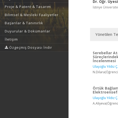
Dr. Öğr. Üyesi
Proje & Patent & Tasarım
İstinye Üniversite
Bilimsel & Mesleki Faaliyetler
Başarılar & Tanınırlık
Duyurular & Dokümanlar
Yönetilen Te
İletişim
Özgeçmiş Dosyası İndir
Serebellar A
Süreçlerinde
İncelenmesi
Ulaşoğlu Yıldız Ç
N.Dilara(Öğrenci
Örtük Bağlam
Elektroensefa
Ulaşoğlu Yıldız Ç
A.Aliyeva(Öğrenci