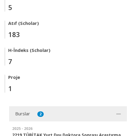
5
Atıf (Scholar)
183
H-İndeks (Scholar)
7
Proje
1
Burslar
2
2025 - 2026
2219 TÜBİTAK Yurt Dışı Doktora Sonrası Araştırma