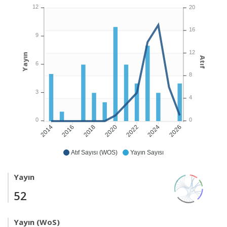
12
20
16
9
12
Yayın
Atıf
6
8
3
4
0
0
2016
2018
2020
2022
2024
2026
2014
Atıf Sayısı (WOS)
Yayın Sayısı
Yayın
52
Yayın (WoS)