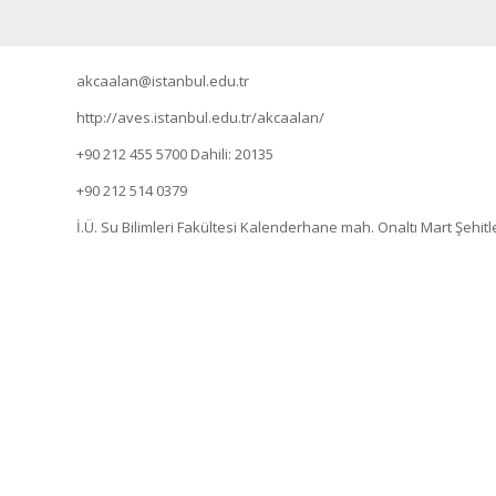
akcaalan@istanbul.edu.tr
http://aves.istanbul.edu.tr/akcaalan/
+90 212 455 5700
Dahili: 20135
+90 212 514 0379
İ.Ü. Su Bilimleri Fakültesi Kalenderhane mah. Onaltı Mart Şehitl