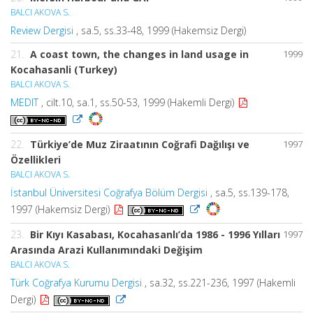
BALCI AKOVA S.
Review Dergisi
, sa.5, ss.33-48, 1999 (Hakemsiz Dergi)
21.
A coast town, the changes in land usage in
1999
Kocahasanli (Turkey)
BALCI AKOVA S.
MEDIT
, cilt.10, sa.1, ss.50-53, 1999 (Hakemli Dergi)
22.
Türkiye’de Muz Ziraatının Coğrafi Dağılışı ve
1997
Özellikleri
BALCI AKOVA S.
İstanbul Üniversitesi Coğrafya Bölüm Dergisi
, sa.5, ss.139-178,
1997 (Hakemsiz Dergi)
23.
Bir Kıyı Kasabası, Kocahasanlı’da 1986 - 1996 Yılları
1997
Arasında Arazi Kullanımındaki Değişim
BALCI AKOVA S.
Türk Coğrafya Kurumu Dergisi
, sa.32, ss.221-236, 1997 (Hakemli
Dergi)