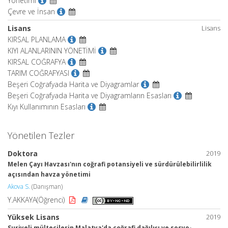
Yönetimi
Çevre ve İnsan
Lisans
Lisans
KIRSAL PLANLAMA
KIYI ALANLARININ YÖNETİMİ
KIRSAL COĞRAFYA
TARIM COĞRAFYASI
Beşeri Coğrafyada Harita ve Diyagramlar
Beşeri Coğrafyada Harita ve Diyagramların Esasları
Kıyı Kullanımının Esasları
Yönetilen Tezler
Doktora
2019
Melen Çayı Havzası'nın coğrafi potansiyeli ve sürdürülebilirlilik
açısından havza yönetimi
Akova S.
(Danışman)
Y.AKKAYA(Öğrenci)
Yüksek Lisans
2019
Suriyeli mültecilerin Malatya'da coğrafi dağılışı ve sosyo-