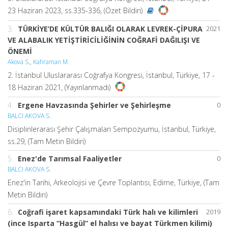
23 Haziran 2023, ss.335-336, (Özet Bildiri)
3.
TÜRKİYE’DE KÜLTÜR BALIĞI OLARAK LEVREK-ÇİPURA
2021
VE ALABALIK YETİŞTİRİCİLİĞİNİN COĞRAFİ DAĞILIŞI VE
ÖNEMİ
Akova S.
,
Kahraman M.
2. İstanbul Uluslararası Coğrafya Kongresi, İstanbul, Türkiye, 17 -
18 Haziran 2021, (Yayınlanmadı)
4.
Ergene Havzasında Şehirler ve Şehirleşme
0
BALCI AKOVA S.
Disiplinlerarası Şehir Çalışmaları Sempozyumu, İstanbul, Türkiye,
ss.29, (Tam Metin Bildiri)
5.
Enez'de Tarımsal Faaliyetler
0
BALCI AKOVA S.
Enez'in Tarihi, Arkeolojisi ve Çevre Toplantısı, Edirne, Türkiye, (Tam
Metin Bildiri)
6.
Coğrafi işaret kapsamındaki Türk halı ve kilimleri
2019
(ince Isparta “Hasgül” el halısı ve bayat Türkmen kilimi)