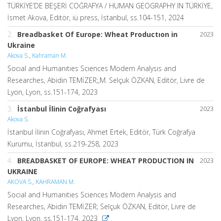
TÜRKİYE’DE BEŞERİ COĞRAFYA / HUMAN GEOGRAPHY IN TÜRKİYE,
İsmet Akova, Editör, iü press, İstanbul, ss.104-151, 2024
2.
Breadbasket Of Europe: Wheat Productıon in
2023
Ukraine
Akova S.
,
Kahraman M.
Socıal and Humanıtıes Scıences Modern Analysıs and
Researches, Abidin TEMİZER;,M. Selçuk ÖZKAN, Editör, Livre de
Lyon, Lyon, ss.151-174, 2023
3.
İstanbul İlinin Coğrafyası
2023
Akova S.
İstanbul İlinin Coğrafyası, Ahmet Ertek, Editör, Türk Coğrafya
Kurumu, İstanbul, ss.219-258, 2023
4.
BREADBASKET OF EUROPE: WHEAT PRODUCTION IN
2023
UKRAINE
AKOVA S.
,
KAHRAMAN M.
Social and Humanities Sciences Modern Analysis and
Researches, Abidin TEMİZER; Selçuk ÖZKAN, Editör, Livre de
Lyon, Lyon, ss.151-174, 2023