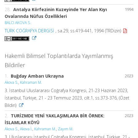
28.
Antalya Körfezinin Kuzeyinde Yer Alan Kıyı
1994
Ovalarında Nüfus Özellikleri
BALCI AKOVA S.
TÜRK COĞRAFYA DERGİSİ
, sa.29, ss.419-441, 1994 (TRDizin)
Hakemli Bilimsel Toplantılarda Yayımlanmış
Bildiriler
1.
Buğday Ambarı Ukrayna
2023
Akova S.
,
Kahraman M.
3. İstanbul Uluslararası Coğrafya Kongresi, 21-23 Haziran 2023,
İstanbul, Türkiye, 21 - 23 Temmuz 2023, cilt.1, ss.373-376, (Özet
Bildiri)
2.
TURİZMDE YENİ YAKLAŞIMLARA BİR ÖRNEK:
2023
İSLAMLAR KÖYÜ
Akova S.
,
Akova İ.
,
Kahraman M.
,
Zayım M.
3. Uluslararası İstanbul Coğrafya Kongresi, İstanbul, Türkiye, 21 -