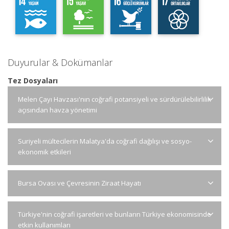
Duyurular & Dokümanlar
Tez Dosyaları
Melen Çayı Havzası'nın coğrafi potansiyeli ve sürdürülebilirlilik
açısından havza yönetimi
Suriyeli mültecilerin Malatya'da coğrafi dağılışı ve sosyo-
ekonomik etkileri
Bursa Ovası ve Çevresinin Ziraat Hayatı
Türkiye'nin coğrafi işaretleri ve bunların Türkiye ekonomisinde
etkin kullanımları