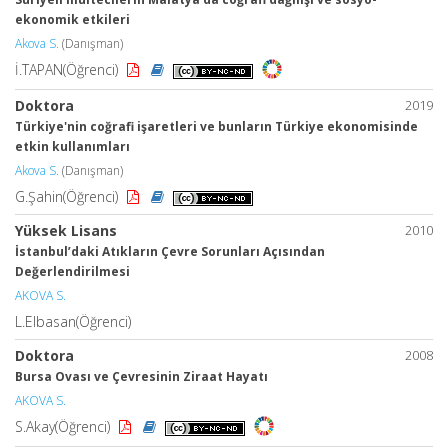
ekonomik etkileri
Akova S.
(Danışman)
İ.TAPAN(Öğrenci)
Doktora
2019
Türkiye'nin coğrafi işaretleri ve bunların Türkiye ekonomisinde
etkin kullanımları
Akova S.
(Danışman)
G.Şahin(Öğrenci)
Yüksek Lisans
2010
İstanbul’daki Atıkların Çevre Sorunları Açısından
Değerlendirilmesi
AKOVA S.
L.Elbasan(Öğrenci)
Doktora
2008
Bursa Ovası ve Çevresinin Ziraat Hayatı
AKOVA S.
S.Akay(Öğrenci)