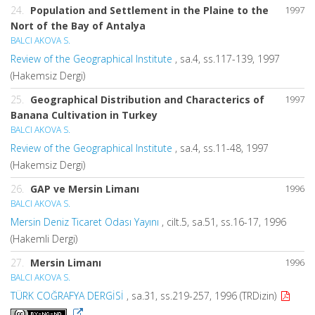
24.
Population and Settlement in the Plaine to the
1997
Nort of the Bay of Antalya
BALCI AKOVA S.
Review of the Geographical Institute
, sa.4, ss.117-139, 1997
(Hakemsiz Dergi)
25.
Geographical Distribution and Characterics of
1997
Banana Cultivation in Turkey
BALCI AKOVA S.
Review of the Geographical Institute
, sa.4, ss.11-48, 1997
(Hakemsiz Dergi)
26.
GAP ve Mersin Limanı
1996
BALCI AKOVA S.
Mersin Deniz Ticaret Odası Yayını
, cilt.5, sa.51, ss.16-17, 1996
(Hakemli Dergi)
27.
Mersin Limanı
1996
BALCI AKOVA S.
TÜRK COĞRAFYA DERGİSİ
, sa.31, ss.219-257, 1996 (TRDizin)