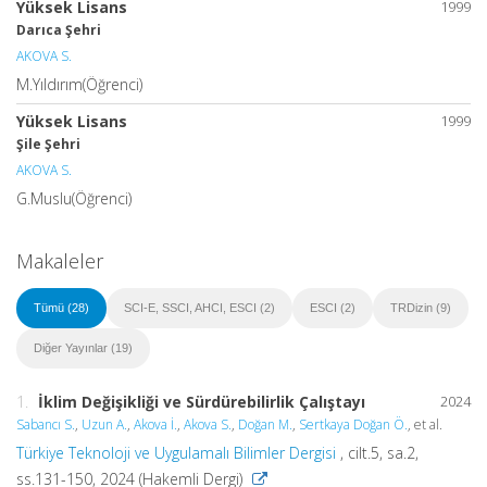
Yüksek Lisans
1999
Darıca Şehri
AKOVA S.
M.Yıldırım(Öğrenci)
Yüksek Lisans
1999
Şile Şehri
AKOVA S.
G.Muslu(Öğrenci)
Makaleler
Tümü (28)
SCI-E, SSCI, AHCI, ESCI (2)
ESCI (2)
TRDizin (9)
Diğer Yayınlar (19)
1.
İklim Değişikliği ve Sürdürebilirlik Çalıştayı
2024
Sabancı S.
,
Uzun A.
,
Akova İ.
,
Akova S.
,
Doğan M.
,
Sertkaya Doğan Ö.
, et al.
Türkiye Teknoloji ve Uygulamalı Bilimler Dergisi
, cilt.5, sa.2,
ss.131-150, 2024 (Hakemli Dergi)