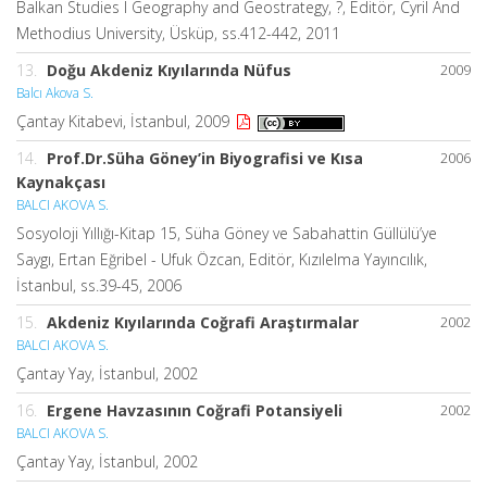
Balkan Studies I Geography and Geostrategy, ?, Editör, Cyril And
Methodius University, Üsküp, ss.412-442, 2011
13.
Doğu Akdeniz Kıyılarında Nüfus
2009
Balcı Akova S.
Çantay Kitabevi, İstanbul, 2009
14.
Prof.Dr.Süha Göney’in Biyografisi ve Kısa
2006
Kaynakçası
BALCI AKOVA S.
Sosyoloji Yıllığı-Kitap 15, Süha Göney ve Sabahattin Güllülü’ye
Saygı, Ertan Eğribel - Ufuk Özcan, Editör, Kızılelma Yayıncılık,
İstanbul, ss.39-45, 2006
15.
Akdeniz Kıyılarında Coğrafi Araştırmalar
2002
BALCI AKOVA S.
Çantay Yay, İstanbul, 2002
16.
Ergene Havzasının Coğrafi Potansiyeli
2002
BALCI AKOVA S.
Çantay Yay, İstanbul, 2002