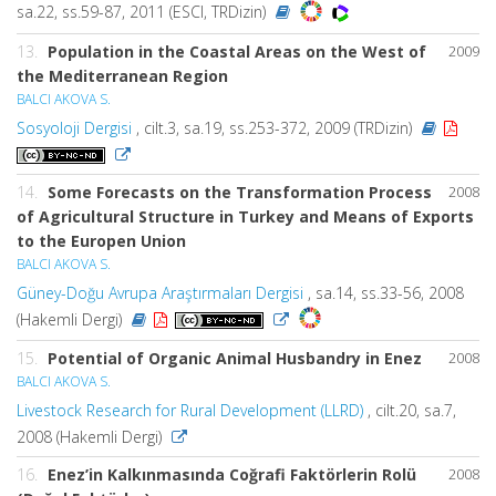
sa.22, ss.59-87, 2011 (ESCI, TRDizin)
13.
Population in the Coastal Areas on the West of
2009
the Mediterranean Region
BALCI AKOVA S.
Sosyoloji Dergisi
, cilt.3, sa.19, ss.253-372, 2009 (TRDizin)
14.
Some Forecasts on the Transformation Process
2008
of Agricultural Structure in Turkey and Means of Exports
to the Europen Union
BALCI AKOVA S.
Güney-Doğu Avrupa Araştırmaları Dergisi
, sa.14, ss.33-56, 2008
(Hakemli Dergi)
15.
Potential of Organic Animal Husbandry in Enez
2008
BALCI AKOVA S.
Livestock Research for Rural Development (LLRD)
, cilt.20, sa.7,
2008 (Hakemli Dergi)
16.
Enez’in Kalkınmasında Coğrafi Faktörlerin Rolü
2008