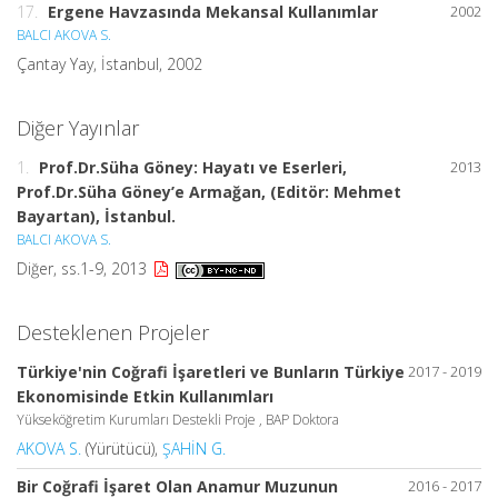
17.
Ergene Havzasında Mekansal Kullanımlar
2002
BALCI AKOVA S.
Çantay Yay, İstanbul, 2002
Diğer Yayınlar
1.
Prof.Dr.Süha Göney: Hayatı ve Eserleri,
2013
Prof.Dr.Süha Göney’e Armağan, (Editör: Mehmet
Bayartan), İstanbul.
BALCI AKOVA S.
Diğer, ss.1-9, 2013
Desteklenen Projeler
Türkiye'nin Coğrafi İşaretleri ve Bunların Türkiye
2017 - 2019
Ekonomisinde Etkin Kullanımları
Yükseköğretim Kurumları Destekli Proje , BAP Doktora
AKOVA S.
(Yürütücü),
ŞAHİN G.
Bir Coğrafi İşaret Olan Anamur Muzunun
2016 - 2017