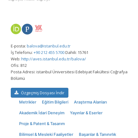
E-posta:
balova@istanbul.edu.tr
İş Telefonu:
+90 212 455 5700
Dahili: 15761
Web:
http://aves.istanbul.edu.tr/balova/
Ofis:
812
Posta Adresi:
istanbul Üniversitesi Edebiyat Fakültesi Coğrafya
Bölümü
Özgeçmiş Dosyası İndir
Metrikler
Eğitim Bilgileri
Araştırma Alanları
Akademik İdari Deneyim
Yayınlar & Eserler
Proje & Patent & Tasarım
Bilimsel & Mesleki Faaliyetler
Başarılar & Tanınırlık