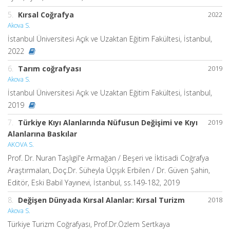
5.
Kırsal Coğrafya
2022
Akova S.
İstanbul Üniversitesi Açık ve Uzaktan Eğitim Fakültesi, İstanbul,
2022
6.
Tarım coğrafyası
2019
Akova S.
İstanbul Üniversitesi Açık ve Uzaktan Eğitim Fakültesi, İstanbul,
2019
7.
Türkiye Kıyı Alanlarında Nüfusun Değişimi ve Kıyı
2019
Alanlarına Baskılar
AKOVA S.
Prof. Dr. Nuran Taşlıgil'e Armağan / Beşeri ve İktisadi Coğrafya
Araştırmaları, Doç.Dr. Süheyla Üçışık Erbilen / Dr. Güven Şahin,
Editör, Eski Babil Yayınevi, İstanbul, ss.149-182, 2019
8.
Değişen Dünyada Kırsal Alanlar: Kırsal Turizm
2018
Akova S.
Türkiye Turizm Coğrafyası, Prof.Dr.Özlem Sertkaya