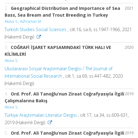
2.
Geographical Distribution and Importance of Sea
2021
Bass, Sea Bream and Trout Breeding in Turkey
Akova S.
,
Kahraman M.
Turkish Studies-Social Sciences
, cilt.16, sa.6, ss.1947-1966, 2021
(Hakemli Dergi)
3.
COĞRAFİ İŞARET KAPSAMINDAKİ TÜRK HALI VE
2020
KİLİMLERİ
Akova S.
Uluslararası Sosyal Araştırmalar Dergisi / Thé Journal of
International Social Research
, cilt.1, sa.69, ss.447-482, 2020
(Hakemli Dergi)
4.
Ord. Prof. Ali Tanoğlu’nun Ziraat Coğrafyasıyla İlgili
2019
Çalışmalarına Bakış
Akova S.
Türkiye Araştırmaları Literatür Dergisi
, cilt.17, sa.34, ss.609-631,
2019 (Hakemli Dergi)
5.
Ord. Prof. Ali Tanoğlu’nun Ziraat Coğrafyasıyla İlgili
2019