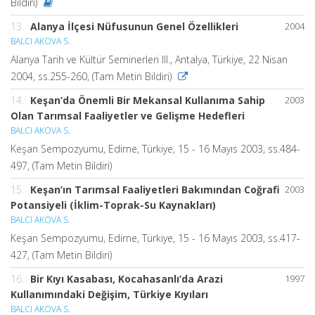
Bildiri)
13.
Alanya İlçesi Nüfusunun Genel Özellikleri
2004
BALCI AKOVA S.
Alanya Tarih ve Kültür Seminerleri III., Antalya, Türkiye, 22 Nisan
2004, ss.255-260, (Tam Metin Bildiri)
14.
Keşan’da Önemli Bir Mekansal Kullanıma Sahip
2003
Olan Tarımsal Faaliyetler ve Gelişme Hedefleri
BALCI AKOVA S.
Keşan Sempozyumu, Edirne, Türkiye, 15 - 16 Mayıs 2003, ss.484-
497, (Tam Metin Bildiri)
15.
Keşan’ın Tarımsal Faaliyetleri Bakımından Coğrafi
2003
Potansiyeli (İklim-Toprak-Su Kaynakları)
BALCI AKOVA S.
Keşan Sempozyumu, Edirne, Türkiye, 15 - 16 Mayıs 2003, ss.417-
427, (Tam Metin Bildiri)
16.
Bir Kıyı Kasabası, Kocahasanlı’da Arazi
1997
Kullanımındaki Değişim, Türkiye Kıyıları
BALCI AKOVA S.