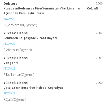
Doktora
2006
Kuşadası/Bodrum ve Pire(Yunanistan) Yat Limanlarının Coğrafi
Açısından Karşılaştırılması
AKOVA S.
O.Şemieroğlu(Öğrenci)
Yüksek Lisans
2002
Lenkaren Bölgesşnde Ziraat Hayatı
AKOVA S.
R.Aflatoun(Öğrenci)
Yüksek Lisans
2001
Van Şehri
AKOVA S.
E.Kızılarslan(Öğrenci)
Yüksek Lisans
2000
Çatalca'nın Beşeri ve İktisadi Coğrafyası
AKOVA S.
F.Çalık(Öğrenci)