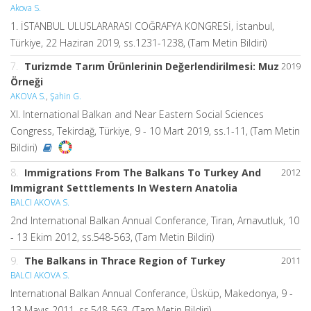
Akova S.
1. İSTANBUL ULUSLARARASI COĞRAFYA KONGRESİ, İstanbul,
Türkiye, 22 Haziran 2019, ss.1231-1238, (Tam Metin Bildiri)
7.
Turizmde Tarım Ürünlerinin Değerlendirilmesi: Muz
2019
Örneği
AKOVA S.
,
Şahin G.
XI. International Balkan and Near Eastern Social Sciences
Congress, Tekirdağ, Türkiye, 9 - 10 Mart 2019, ss.1-11, (Tam Metin
Bildiri)
8.
Immigrations From The Balkans To Turkey And
2012
Immigrant Setttlements In Western Anatolia
BALCI AKOVA S.
2nd Internatıonal Balkan Annual Conferance, Tiran, Arnavutluk, 10
- 13 Ekim 2012, ss.548-563, (Tam Metin Bildiri)
9.
The Balkans in Thrace Region of Turkey
2011
BALCI AKOVA S.
Internatıonal Balkan Annual Conferance, Üsküp, Makedonya, 9 -
13 Mayıs 2011, ss.548-563, (Tam Metin Bildiri)