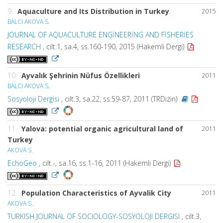
9.
Aquaculture and Its Distribution in Turkey
2015
BALCI AKOVA S.
JOURNAL OF AQUACULTURE ENGİNEERİNG AND FİSHERİES
RESEARCH
, cilt.1, sa.4, ss.160-190, 2015 (Hakemli Dergi)
10.
Ayvalık Şehrinin Nüfus Özellikleri
2011
BALCI AKOVA S.
Sosyoloji Dergisi
, cilt.3, sa.22, ss.59-87, 2011 (TRDizin)
11.
Yalova: potential organic agricultural land of
2011
Turkey
AKOVA S.
EchoGeo
, cilt.-, sa.16, ss.1-16, 2011 (Hakemli Dergi)
12.
Population Characteristics of Ayvalik City
2011
AKOVA S.
TURKISH JOURNAL OF SOCIOLOGY-SOSYOLOJI DERGISI
, cilt.3,