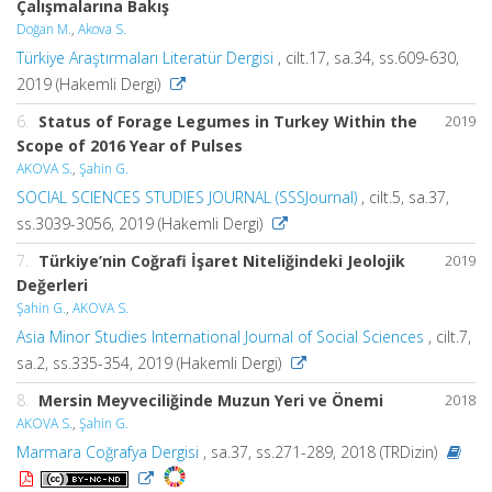
Çalışmalarına Bakış
Doğan M.
,
Akova S.
Türkiye Araştırmaları Literatür Dergisi
, cilt.17, sa.34, ss.609-630,
2019 (Hakemli Dergi)
6.
Status of Forage Legumes in Turkey Within the
2019
Scope of 2016 Year of Pulses
AKOVA S.
,
Şahin G.
SOCIAL SCIENCES STUDIES JOURNAL (SSSJournal)
, cilt.5, sa.37,
ss.3039-3056, 2019 (Hakemli Dergi)
7.
Türkiye’nin Coğrafi İşaret Niteliğindeki Jeolojik
2019
Değerleri
Şahin G.
,
AKOVA S.
Asia Minor Studies International Journal of Social Sciences
, cilt.7,
sa.2, ss.335-354, 2019 (Hakemli Dergi)
8.
Mersin Meyveciliğinde Muzun Yeri ve Önemi
2018
AKOVA S.
,
Şahin G.
Marmara Coğrafya Dergisi
, sa.37, ss.271-289, 2018 (TRDizin)