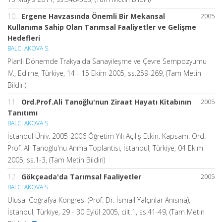
10.
Ergene Havzasında Önemli Bir Mekansal
2005
Kullanıma Sahip Olan Tarımsal Faaliyetler ve Gelişme
Hedefleri
BALCI AKOVA S.
Planlı Dönemde Trakya'da Sanayileşme ve Çevre Sempozyumu
IV., Edirne, Türkiye, 14 - 15 Ekim 2005, ss.259-269, (Tam Metin
Bildiri)
11.
Ord.Prof.Ali Tanoğlu'nun Ziraat Hayatı Kitabının
2005
Tanıtımı
BALCI AKOVA S.
İstanbul Üniv. 2005-2006 Öğretim Yılı Açılış Etkin. Kapsam. Ord.
Prof. Ali Tanoğlu'nu Anma Toplantısı, İstanbul, Türkiye, 04 Ekim
2005, ss.1-3, (Tam Metin Bildiri)
12.
Gökçeada'da Tarımsal Faaliyetler
2005
BALCI AKOVA S.
Ulusal Coğrafya Kongresi (Prof. Dr. İsmail Yalçınlar Anısına),
İstanbul, Türkiye, 29 - 30 Eylül 2005, cilt.1, ss.41-49, (Tam Metin