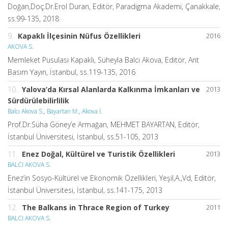
Doğan,Doç.Dr.Erol Duran, Editör, Paradigma Akademi, Çanakkale,
ss.99-135, 2018
9.
Kapaklı İlçesinin Nüfus Özellikleri
2016
AKOVA S.
Memleket Pusulası Kapaklı, Süheyla Balcı Akova, Editör, Ant
Basım Yayın, İstanbul, ss.119-135, 2016
10.
Yalova’da Kırsal Alanlarda Kalkınma İmkanları ve
2013
Sürdürülebilirlilik
Balcı Akova S.
,
Bayartan M.
,
Akova İ.
Prof.Dr.Süha Göney’e Armağan, MEHMET BAYARTAN, Editör,
İstanbul Üniversitesi, İstanbul, ss.51-105, 2013
11.
Enez Doğal, Kültürel ve Turistik Özellikleri
2013
BALCI AKOVA S.
Enez’in Sosyo-Kültürel ve Ekonomik Özellikleri, Yeşil,A.,Vd, Editör,
İstanbul Üniversitesi, İstanbul, ss.141-175, 2013
12.
The Balkans in Thrace Region of Turkey
2011
BALCI AKOVA S.