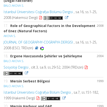
(Doğal Faktörler)
BALCI AKOVA S.
İstanbul Üniversitesi Coğrafya Bölümü Dergisi
, sa.16, ss.1-25,
2008 (Hakemsiz Dergi)
17.
Role of Geographical Factors in the Development
2008
of Enez (Natural Factors)
AKOVA S.
JOURNAL OF GEOGRAPHY-COGRAFYA DERGISI
, sa.16, ss.1-25,
2008 (ESCI, TRDizin)
18.
Ergene Havzasında Şehirler ve Şehirleşme
2004
BALCI AKOVA S.
Sosyoloji Dergisi
, cilt.3, sa.9, ss.29-52, 2004 (TRDizin)
19.
Mersin Serbest Bölgesi
1999
BALCI AKOVA S.
İstanbul Üniversitesi Coğrafya Bölüm Dergisi
, sa.7, ss.151-182,
1999 (Hakemli Dergi)
20.
Mersin Harbour and GAP
1999