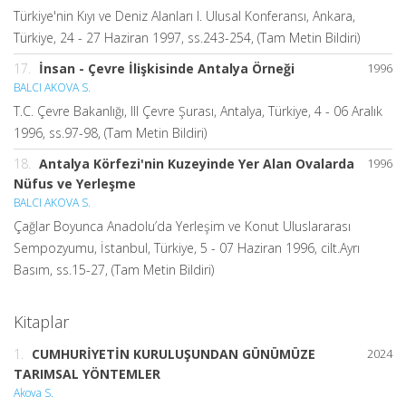
Türkiye'nin Kıyı ve Deniz Alanları I. Ulusal Konferansı, Ankara,
Türkiye, 24 - 27 Haziran 1997, ss.243-254, (Tam Metin Bildiri)
17.
İnsan - Çevre İlişkisinde Antalya Örneği
1996
BALCI AKOVA S.
T.C. Çevre Bakanlığı, III Çevre Şurası, Antalya, Türkiye, 4 - 06 Aralık
1996, ss.97-98, (Tam Metin Bildiri)
18.
Antalya Körfezi'nin Kuzeyinde Yer Alan Ovalarda
1996
Nüfus ve Yerleşme
BALCI AKOVA S.
Çağlar Boyunca Anadolu’da Yerleşim ve Konut Uluslararası
Sempozyumu, İstanbul, Türkiye, 5 - 07 Haziran 1996, cilt.Ayrı
Basım, ss.15-27, (Tam Metin Bildiri)
Kitaplar
1.
CUMHURİYETİN KURULUŞUNDAN GÜNÜMÜZE
2024
TARIMSAL YÖNTEMLER
Akova S.