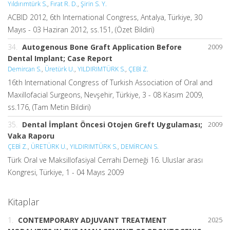
Yıldırımtürk S.
,
Fırat R. D.
,
Şirin S. Y.
ACBID 2012, 6th International Congress, Antalya, Türkiye, 30
Mayıs - 03 Haziran 2012, ss.151, (Özet Bildiri)
34.
Autogenous Bone Graft Application Before
2009
Dental Implant; Case Report
Demircan S.
,
Üretürk U.
,
YILDIRIMTÜRK S.
,
ÇEBİ Z.
16th International Congress of Turkish Association of Oral and
Maxillofacial Surgeons, Nevşehir, Türkiye, 3 - 08 Kasım 2009,
ss.176, (Tam Metin Bildiri)
35.
Dental İmplant Öncesi Otojen Greft Uygulaması;
2009
Vaka Raporu
ÇEBİ Z.
,
ÜRETÜRK U.
,
YILDIRIMTÜRK S.
,
DEMİRCAN S.
Türk Oral ve Maksillofasiyal Cerrahi Derneği 16. Uluslar arası
Kongresi, Türkiye, 1 - 04 Mayıs 2009
Kitaplar
1.
CONTEMPORARY ADJUVANT TREATMENT
2025