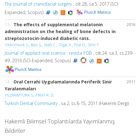
The Journal of craniofacial surgery
, cilt.28, sa.5, 2017 (SCI-
PlumX Metrics
Expanded, Scopus)
13.
The effects of supplemental melatonin
2016
administration on the healing of bone defects in
streptozotocin-induced diabetic rats.
Yildirimturk S.
,
Batu Ş.
,
Alatli C.
,
Olgac V.
,
Firat D.
,
Sirin Y.
Journal of applied oral science : revista FOB
, cilt.24, sa.3, ss.239-
49, 2016 (SCI-Expanded, Scopus)
PlumX Metrics
14.
Oral Cerrahi Uygulamalarında Periferik Sinir
2011
Yaralanmaları
YILDIRIMTÜRK S.
,
FIRAT R. D.
Turkish Dental Community
, sa.2, ss.6-15, 2011 (Hakemli Dergi)
Hakemli Bilimsel Toplantılarda Yayımlanmış
Bildiriler