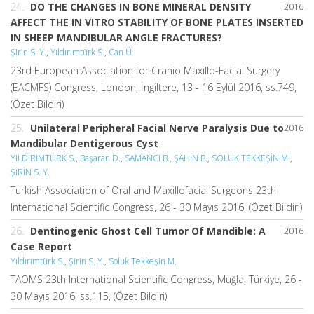
24.
DO THE CHANGES IN BONE MINERAL DENSITY
2016
AFFECT THE IN VITRO STABILITY OF BONE PLATES INSERTED
IN SHEEP MANDIBULAR ANGLE FRACTURES?
Şirin S. Y.
,
Yıldırımtürk S.
,
Can Ü.
23rd European Association for Cranio Maxillo-Facial Surgery
(EACMFS) Congress, London, İngiltere, 13 - 16 Eylül 2016, ss.749,
(Özet Bildiri)
25.
Unilateral Peripheral Facial Nerve Paralysis Due to
2016
Mandibular Dentigerous Cyst
YILDIRIMTÜRK S.
,
Başaran D.
,
SAMANCI B.
,
ŞAHİN B.
,
SOLUK TEKKEŞİN M.
,
ŞİRİN S. Y.
Turkish Association of Oral and Maxillofacial Surgeons 23th
International Scientific Congress, 26 - 30 Mayıs 2016, (Özet Bildiri)
26.
Dentinogenic Ghost Cell Tumor Of Mandible: A
2016
Case Report
Yıldırımtürk S.
,
Şirin S. Y.
,
Soluk Tekkeşin M.
TAOMS 23th International Scientific Congress, Muğla, Türkiye, 26 -
30 Mayıs 2016, ss.115, (Özet Bildiri)