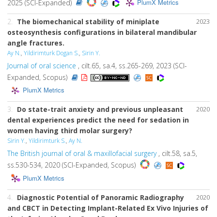
PlumX Metrics
2025 (SCI-Expanded)
2.
The biomechanical stability of miniplate
2023
osteosynthesis configurations in bilateral mandibular
angle fractures.
Ay N.
,
Yildirimturk Dogan S.
,
Sirin Y.
Journal of oral science
, cilt.65, sa.4, ss.265-269, 2023 (SCI-
Expanded, Scopus)
PlumX Metrics
3.
Do state-trait anxiety and previous unpleasant
2020
dental experiences predict the need for sedation in
women having third molar surgery?
Sirin Y.
,
Yildirimturk S.
,
Ay N.
The British journal of oral & maxillofacial surgery
, cilt.58, sa.5,
ss.530-534, 2020 (SCI-Expanded, Scopus)
PlumX Metrics
4.
Diagnostic Potential of Panoramic Radiography
2020
and CBCT in Detecting Implant-Related Ex Vivo Injuries of