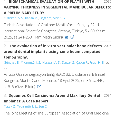
1.
BIOMECHANICAL EVALUATION OF PLATES WITH
2025
VARYING THICKNESS IN SEGMENTAL MANDIBULAR DEFECTS:
A PRELIMINARY STUDY
Yıldırımtürk S.
,
Kenan M.
,
Dogan Y.
,
Şirin S. Y.
Turkish Association of Oral and Maxillofacial Surgery 32nd
International Scientific Congress, Antalya, Türkiye, 5 - 09 Kasım
2025, ss.241-253, (Tam Metin Bildiri)
2.
The evaluation of in vitro vestibular bone defects
2025
around dental implants using cone beam computed
tomography.
Güneysu E.
,
Yıldırımtürk S.
,
Horasan A. S.
,
Sancak S.
,
Çapan F.
,
Fıratlı H. E.
, et
al.
Avrupa Osseointegrasyon Birliği (EAO) 32. Uluslararası Bilimsel
Kongresi, Monte-Carlo, Monako, 18 Eylül 2025, cilt.36, sa.440,
ss.5-6, (Özet Bildiri)
3.
Squamos Cell Carcinoma Around Maxillary Dental
2024
Implants: A Case Report
Topak Z.
,
Yıldırımtürk S.
,
Şen C.
The Joint Meeting of The European Association of Oral Medicine