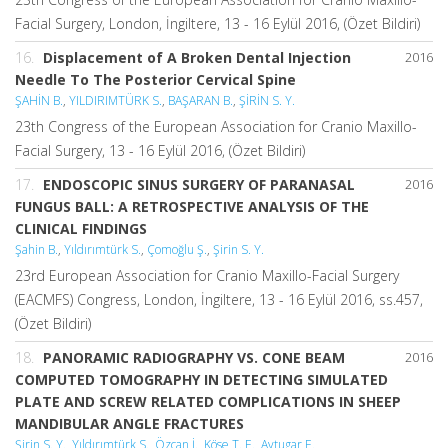
Facial Surgery, London, İngiltere, 13 - 16 Eylül 2016, (Özet Bildiri)
16.
Displacement of A Broken Dental Injection
2016
Needle To The Posterior Cervical Spine
ŞAHİN B.
,
YILDIRIMTÜRK S.
,
BAŞARAN B.
,
ŞİRİN S. Y.
23th Congress of the European Association for Cranio Maxillo-
Facial Surgery, 13 - 16 Eylül 2016, (Özet Bildiri)
17.
ENDOSCOPIC SINUS SURGERY OF PARANASAL
2016
FUNGUS BALL: A RETROSPECTIVE ANALYSIS OF THE
CLINICAL FINDINGS
Şahin B.
,
Yıldırımtürk S.
,
Çomoğlu Ş.
,
Şirin S. Y.
23rd European Association for Cranio Maxillo-Facial Surgery
(EACMFS) Congress, London, İngiltere, 13 - 16 Eylül 2016, ss.457,
(Özet Bildiri)
18.
PANORAMIC RADIOGRAPHY VS. CONE BEAM
2016
COMPUTED TOMOGRAPHY IN DETECTING SIMULATED
PLATE AND SCREW RELATED COMPLICATIONS IN SHEEP
MANDIBULAR ANGLE FRACTURES
Şirin S. Y.
,
Yıldırımtürk S.
,
Özcan İ.
,
Köse T. E.
,
Aytugar E.