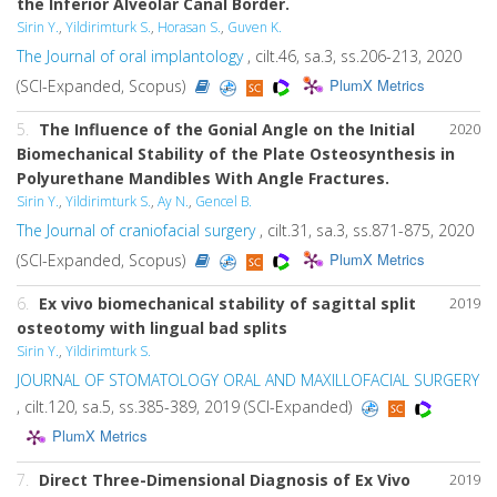
the Inferior Alveolar Canal Border.
Sirin Y.
,
Yildirimturk S.
,
Horasan S.
,
Guven K.
The Journal of oral implantology
, cilt.46, sa.3, ss.206-213, 2020
PlumX Metrics
(SCI-Expanded, Scopus)
5.
The Influence of the Gonial Angle on the Initial
2020
Biomechanical Stability of the Plate Osteosynthesis in
Polyurethane Mandibles With Angle Fractures.
Sirin Y.
,
Yildirimturk S.
,
Ay N.
,
Gencel B.
The Journal of craniofacial surgery
, cilt.31, sa.3, ss.871-875, 2020
PlumX Metrics
(SCI-Expanded, Scopus)
6.
Ex vivo biomechanical stability of sagittal split
2019
osteotomy with lingual bad splits
Sirin Y.
,
Yildirimturk S.
JOURNAL OF STOMATOLOGY ORAL AND MAXILLOFACIAL SURGERY
, cilt.120, sa.5, ss.385-389, 2019 (SCI-Expanded)
PlumX Metrics
7.
Direct Three-Dimensional Diagnosis of Ex Vivo
2019