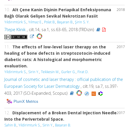
10.
Alt Çene Kanin Dişinin Periapikal Enfeksiyonuna
2018
Bağlı Olarak Gelişen Sevikal Nekrotizan Fasiit
Yıldırımtürk S.
,
Yılmaz E.
,
Polat B.
,
Başaran B.
,
Şirin S. Y.
7tepe Klinik
, cilt.14, sa.1, ss.63-65, 2018 (TRDizin)
11.
The effects of low-level laser therapy on the
2017
healing of bone defects in streptozotocin-induced
diabetic rats: A histological and morphometric
evaluation.
Yildirimturk S.
,
Sirin Y.
,
Tekkesin M.
,
Gurler G.
,
Firat D.
Journal of cosmetic and laser therapy : official publication of the
European Society for Laser Dermatology
, cilt.19, sa.7, ss.397-
403, 2017 (SCI-Expanded, Scopus)
PlumX Metrics
12.
Displacement of a Broken Dental Injection Needle
2017
Into the Perivertebral Space.
Sahin B.
,
Yildirimturk S.
,
Sirin Y.
,
Basaran B.