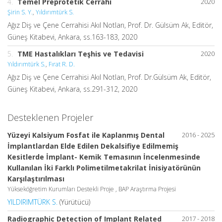
4.
Temel Preprotetik Cerrahi
2020
Şirin S. Y.
,
Yıldırımtürk S.
Ağız Diş ve Çene Cerrahisi Akıl Notları, Prof. Dr. Gülsüm Ak, Editör,
Güneş Kitabevi, Ankara, ss.163-183, 2020
5.
TME Hastalıkları Teşhis ve Tedavisi
2020
Yıldırımtürk S.
,
Fırat R. D.
Ağız Diş ve Çene Cerrahisi Akıl Notları, Prof. Dr.Gülsüm Ak, Editör,
Güneş Kitabevi, Ankara, ss.291-312, 2020
Desteklenen Projeler
Yüzeyi Kalsiyum Fosfat ile Kaplanmış Dental
2016 - 2025
İmplantlardan Elde Edilen Dekalsifiye Edilmemiş
Kesitlerde İmplant- Kemik Temasının İncelenmesinde
Kullanılan İki Farklı Polimetilmetakrilat İnisiyatörünün
Karşılaştırılması
Yükseköğretim Kurumları Destekli Proje , BAP Araştırma Projesi
YILDIRIMTÜRK S.
(Yürütücü)
Radiographic Detection of Implant Related
2017 - 2018