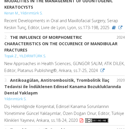
MODALITIES IN THE MANAGEMENT OF ODONTOGENIC
KERATOCYSTS
Kenan M.
,
Yıldırımtürk S.
Recent Developments in Oral and Maxillofacial Surgery, Serap
Keskin Tunç, Editör, Livre de Lyon, Lyon, ss.173-198, 2025
2.
THE INFLUENCE OF MORPHOMETRIC
2024
CHARACTERISTICS ON THE OCCURENCE OF MANDIBULAR
FRACTURES
Topak Z.
,
YILDIRIMTÜRK S.
New Approaches in Health Sciences, GÜNGÖR SALİM, ATİK DİLEK,
Editör, Platanus Publishing®, Ankara, ss.7-25, 2024
3.
Antikoagülan, Antitrombositik, Trombolitik İlaç
2020
Tedavisi ile İndüklenen Edinsel Kanama Bozukluklarında
Dental Yaklaşım
Yıldırımtürk S.
Diş Hekimliğinde Konjenital, Edinsel Kanama Sorunlarının
Yönetimine Güncel Yaklaşımlar, Özen Doğan Onur, Editör, Türkiye
Klinikleri Yayınevi, Ankara, ss.18-24, 2020