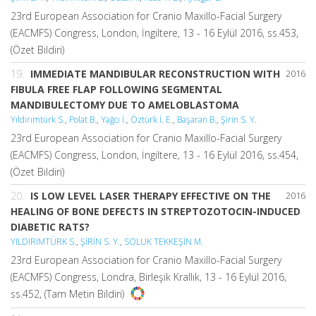
23rd European Association for Cranio Maxillo-Facial Surgery
(EACMFS) Congress, London, İngiltere, 13 - 16 Eylül 2016, ss.453,
(Özet Bildiri)
19.
IMMEDIATE MANDIBULAR RECONSTRUCTION WITH
2016
FIBULA FREE FLAP FOLLOWING SEGMENTAL
MANDIBULECTOMY DUE TO AMELOBLASTOMA
Yıldırımtürk S.
,
Polat B.
,
Yağcı İ.
,
Öztürk İ. E.
,
Başaran B.
,
Şirin S. Y.
23rd European Association for Cranio Maxillo-Facial Surgery
(EACMFS) Congress, London, İngiltere, 13 - 16 Eylül 2016, ss.454,
(Özet Bildiri)
20.
IS LOW LEVEL LASER THERAPY EFFECTIVE ON THE
2016
HEALING OF BONE DEFECTS IN STREPTOZOTOCIN-INDUCED
DIABETIC RATS?
YILDIRIMTÜRK S.
,
ŞİRİN S. Y.
,
SOLUK TEKKEŞİN M.
23rd European Association for Cranio Maxillo-Facial Surgery
(EACMFS) Congress, Londra, Birleşik Krallık, 13 - 16 Eylül 2016,
ss.452, (Tam Metin Bildiri)