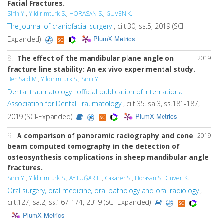
Facial Fractures.
Sirin Y.
,
Yildirimturk S.
,
HORASAN S.
,
GUVEN K.
The Journal of craniofacial surgery
, cilt.30, sa.5, 2019 (SCI-
PlumX Metrics
Expanded)
8.
The effect of the mandibular plane angle on
2019
fracture line stability: An ex vivo experimental study.
Ben Said M.
,
Yildirimturk S.
,
Sirin Y.
Dental traumatology : official publication of International
Association for Dental Traumatology
, cilt.35, sa.3, ss.181-187,
PlumX Metrics
2019 (SCI-Expanded)
9.
A comparison of panoramic radiography and cone
2019
beam computed tomography in the detection of
osteosynthesis complications in sheep mandibular angle
fractures.
Sirin Y.
,
Yildirimturk S.
,
AYTUĞAR E.
,
Cakarer S.
,
Horasan S.
,
Guven K.
Oral surgery, oral medicine, oral pathology and oral radiology
,
cilt.127, sa.2, ss.167-174, 2019 (SCI-Expanded)
PlumX Metrics