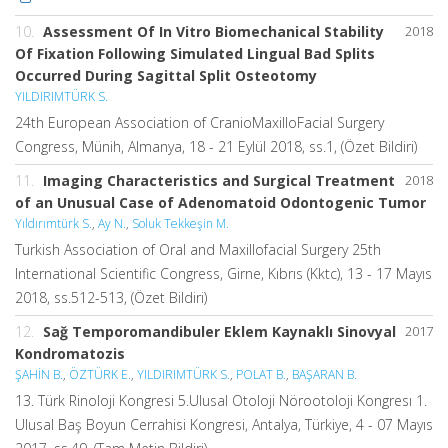
10.
Assessment Of In Vitro Biomechanical Stability
2018
Of Fixation Following Simulated Lingual Bad Splits
Occurred During Sagittal Split Osteotomy
YILDIRIMTÜRK S.
24th European Association of CranioMaxilloFacial Surgery
Congress, Münih, Almanya, 18 - 21 Eylül 2018, ss.1, (Özet Bildiri)
11.
Imaging Characteristics and Surgical Treatment
2018
of an Unusual Case of Adenomatoid Odontogenic Tumor
Yıldırımtürk S.
,
Ay N.
,
Soluk Tekkeşin M.
Turkish Association of Oral and Maxillofacial Surgery 25th
International Scientific Congress, Girne, Kıbrıs (Kktc), 13 - 17 Mayıs
2018, ss.512-513, (Özet Bildiri)
12.
Sağ Temporomandibuler Eklem Kaynaklı Sinovyal
2017
Kondromatozis
ŞAHİN B.
,
ÖZTÜRK E.
,
YILDIRIMTÜRK S.
,
POLAT B.
,
BAŞARAN B.
13. Türk Rinoloji Kongresi 5.Ulusal Otoloji Nörootoloji Kongresı 1.
Ulusal Baş Boyun Cerrahisi Kongresi, Antalya, Türkiye, 4 - 07 Mayıs