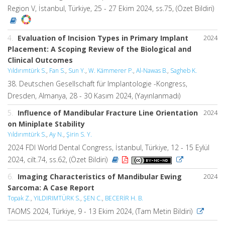
Region V, İstanbul, Türkiye, 25 - 27 Ekim 2024, ss.75, (Özet Bildiri)
4.
Evaluation of Incision Types in Primary Implant
2024
Placement: A Scoping Review of the Biological and
Clinical Outcomes
Yıldırımtürk S.
,
Fan S.
,
Sun Y.
,
W. Kämmerer P.
,
Al-Nawas B.
,
Sagheb K.
38. Deutschen Gesellschaft für Implantologie -Kongress,
Dresden, Almanya, 28 - 30 Kasım 2024, (Yayınlanmadı)
5.
Influence of Mandibular Fracture Line Orientation
2024
on Miniplate Stability
Yıldırımtürk S.
,
Ay N.
,
Şirin S. Y.
2024 FDI World Dental Congress, İstanbul, Türkiye, 12 - 15 Eylül
2024, cilt.74, ss.62, (Özet Bildiri)
6.
Imaging Characteristics of Mandibular Ewing
2024
Sarcoma: A Case Report
Topak Z.
,
YILDIRIMTÜRK S.
,
ŞEN C.
,
BECERİR H. B.
TAOMS 2024, Türkiye, 9 - 13 Ekim 2024, (Tam Metin Bildiri)