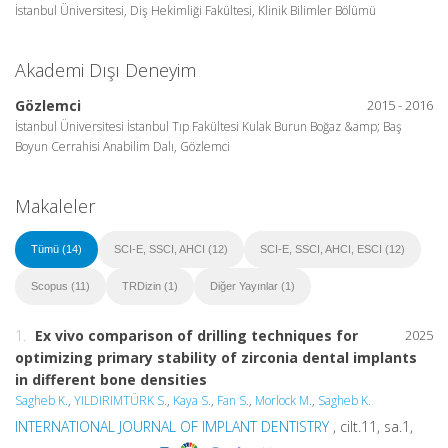
İstanbul Üniversitesi, Diş Hekimliği Fakültesi, Klinik Bilimler Bölümü
Akademi Dışı Deneyim
Gözlemci
2015 - 2016
İstanbul Üniversitesi İstanbul Tıp Fakültesi Kulak Burun Boğaz &amp; Baş
Boyun Cerrahisi Anabilim Dalı, Gözlemci
Makaleler
Tümü (14)
SCI-E, SSCI, AHCI (12)
SCI-E, SSCI, AHCI, ESCI (12)
Scopus (11)
TRDizin (1)
Diğer Yayınlar (1)
1.
Ex vivo comparison of drilling techniques for
2025
optimizing primary stability of zirconia dental implants
in different bone densities
Sagheb K.
,
YILDIRIMTÜRK S.
,
Kaya S.
,
Fan S.
,
Morlock M.
,
Sagheb K.
INTERNATIONAL JOURNAL OF IMPLANT DENTISTRY
, cilt.11, sa.1,