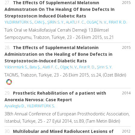
27.
The Effects Of Supplemental Melatonın
2015
Admınıstratıon On The Healıng Of Bone Defects In
Streptozotocın Induced Diabetıc Rats
YILDIRIMTÜRK S.
,
CAN Ş.
,
ŞİRİN S. Y.
,
ALATLI F. C.
,
OLGAÇ N. V.
,
FIRAT R. D.
Türk Oral ve Maksillofasiyal Cerrahi Derneği 13.Bilimsel
Sempozyumu, Trabzon, Türkiye, 23 - 26 Ekim 2015, ss.21
28.
The Effects of Supplemental Melatonin
2015
Administration on the Healing of Bone Defects in
Streptozotocin-Induced Diabetic Rats
Yıldırımtürk S.
,
Batu Ş.
,
Alatlı F. C.
,
Olgaç N. V.
,
Fırat R. D.
,
Şirin S. Y.
TAOMS, Trabzon, Türkiye, 23 - 26 Ekim 2015, ss.24, (Özet Bildiri)
29.
Prosthetic Rehabilitation of a patient with
2014
Anorexia Nervosa: Case Report
Ayvalioglu D.
,
YILDIRIMTÜRK S.
38th Annual Conference of European Prosthodontic Association,
İstanbul, Türkiye, 25 - 27 Eylül 2014, ss.89, (Tam Metin Bildiri)
30.
Multilobular and Mixed Radiolucent Lesions of
2012