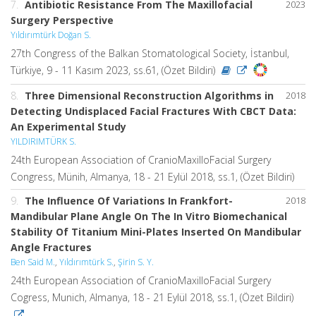
7.
Antibiotic Resistance From The Maxillofacial
2023
Surgery Perspective
Yıldırımtürk Doğan S.
27th Congress of the Balkan Stomatological Society, İstanbul,
Türkiye, 9 - 11 Kasım 2023, ss.61, (Özet Bildiri)
8.
Three Dimensional Reconstruction Algorithms in
2018
Detecting Undisplaced Facial Fractures With CBCT Data:
An Experimental Study
YILDIRIMTÜRK S.
24th European Association of CranioMaxilloFacial Surgery
Congress, Münih, Almanya, 18 - 21 Eylül 2018, ss.1, (Özet Bildiri)
9.
The Influence Of Variations In Frankfort-
2018
Mandibular Plane Angle On The In Vitro Biomechanical
Stability Of Titanium Mini-Plates Inserted On Mandibular
Angle Fractures
Ben Said M.
,
Yıldırımtürk S.
,
Şirin S. Y.
24th European Association of CranioMaxilloFacial Surgery
Cogress, Munich, Almanya, 18 - 21 Eylül 2018, ss.1, (Özet Bildiri)