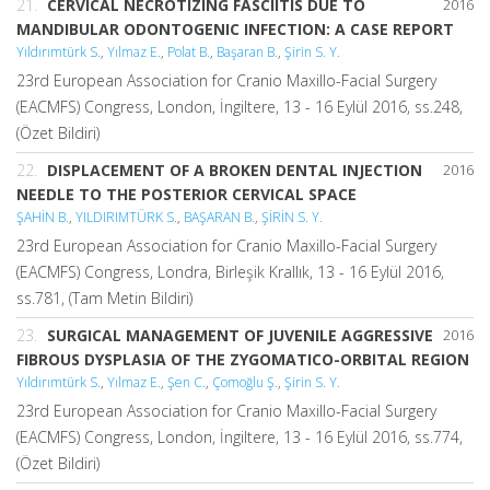
21.
CERVICAL NECROTIZING FASCIITIS DUE TO
2016
MANDIBULAR ODONTOGENIC INFECTION: A CASE REPORT
Yıldırımtürk S.
,
Yılmaz E.
,
Polat B.
,
Başaran B.
,
Şirin S. Y.
23rd European Association for Cranio Maxillo-Facial Surgery
(EACMFS) Congress, London, İngiltere, 13 - 16 Eylül 2016, ss.248,
(Özet Bildiri)
22.
DISPLACEMENT OF A BROKEN DENTAL INJECTION
2016
NEEDLE TO THE POSTERIOR CERVICAL SPACE
ŞAHİN B.
,
YILDIRIMTÜRK S.
,
BAŞARAN B.
,
ŞİRİN S. Y.
23rd European Association for Cranio Maxillo-Facial Surgery
(EACMFS) Congress, Londra, Birleşik Krallık, 13 - 16 Eylül 2016,
ss.781, (Tam Metin Bildiri)
23.
SURGICAL MANAGEMENT OF JUVENILE AGGRESSIVE
2016
FIBROUS DYSPLASIA OF THE ZYGOMATICO-ORBITAL REGION
Yıldırımtürk S.
,
Yılmaz E.
,
Şen C.
,
Çomoğlu Ş.
,
Şirin S. Y.
23rd European Association for Cranio Maxillo-Facial Surgery
(EACMFS) Congress, London, İngiltere, 13 - 16 Eylül 2016, ss.774,
(Özet Bildiri)