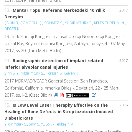
2017, ss.49, (Tam Metin Bildiri)
13.
Mantar Topu: Referans Merkezdeki 10 Yıllık
2017
Deneyim
ŞAHİN B.
,
ÇOMOĞLU Ş.
,
SÖNMEZ S.
,
YILDIRIMTÜRK S.
,
KELEŞ TÜREL M. N.
,
DEĞER K.
13. Türk Rinoloji Kongresi 5.Ulusal Otoloji Nörootoloji Kongresı 1.
Ulusal Baş Boyun Cerrahisi Kongresi, Antalya, Türkiye, 4 - 07 Mayıs
2017, ss.20, (Tam Metin Bildiri)
14.
Radiographic detection of implant related
2017
inferior alveolar canal injuries
Şirin S. Y.
,
Yıldırımtürk S.
,
Horasan S.
,
Güven K.
2017 IADR/AADR/CADR General Session (San Francisco,
California), California, Amerika Birleşik Devletleri, 22 - 25 Mart
2017, ss.1-2, (Özet Bildiri)
15.
Is Low Level Laser Theraphy Effective on the
2016
Healing of Bone Defects in Streptozotocin Induced
Diabetic Rats
Yıldırımtürk S.
,
Şirin S. Y.
,
Soluk Tekkeşin M.
23th Congress of the European Association for Cranio Maxillo-