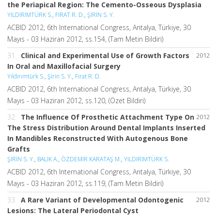
the Periapical Region: The Cemento-Osseous Dysplasia
YILDIRIMTÜRK S.
,
FIRAT R. D.
,
ŞİRİN S. Y.
ACBID 2012, 6th International Congress, Antalya, Türkiye, 30
Mayıs - 03 Haziran 2012, ss.154, (Tam Metin Bildiri)
31.
Clinical and Experimental Use of Growth Factors
2012
In Oral and Maxillofacial Surgery
Yıldırımtürk S.
,
Şirin S. Y.
,
Fırat R. D.
ACBID 2012, 6th International Congress, Antalya, Türkiye, 30
Mayıs - 03 Haziran 2012, ss.120, (Özet Bildiri)
32.
The Influence Of Prosthetic Attachment Type On
2012
The Stress Distribution Around Dental Implants Inserted
In Mandibles Reconstructed With Autogenous Bone
Grafts
ŞİRİN S. Y.
,
BALIK A.
,
ÖZDEMİR KARATAŞ M.
,
YILDIRIMTÜRK S.
ACBID 2012, 6th International Congress, Antalya, Türkiye, 30
Mayıs - 03 Haziran 2012, ss.119, (Tam Metin Bildiri)
33.
A Rare Variant of Developmental Odontogenic
2012
Lesions: The Lateral Periodontal Cyst