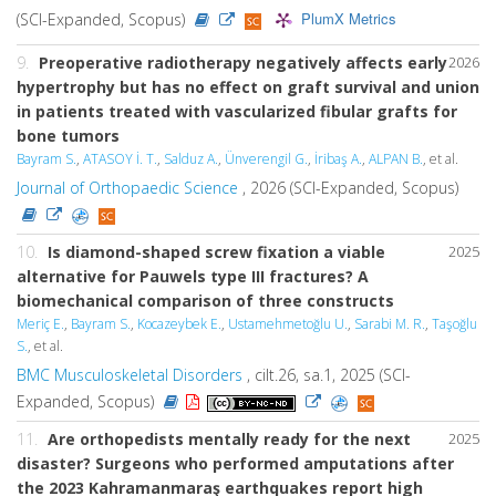
PlumX Metrics
(SCI-Expanded, Scopus)
9.
Preoperative radiotherapy negatively affects early
2026
hypertrophy but has no effect on graft survival and union
in patients treated with vascularized fibular grafts for
bone tumors
Bayram S.
,
ATASOY İ. T.
,
Salduz A.
,
Ünverengil G.
,
İribaş A.
,
ALPAN B.
, et al.
Journal of Orthopaedic Science
, 2026 (SCI-Expanded, Scopus)
10.
Is diamond-shaped screw fixation a viable
2025
alternative for Pauwels type III fractures? A
biomechanical comparison of three constructs
Meriç E.
,
Bayram S.
,
Kocazeybek E.
,
Ustamehmetoğlu U.
,
Sarabi M. R.
,
Taşoğlu
S.
, et al.
BMC Musculoskeletal Disorders
, cilt.26, sa.1, 2025 (SCI-
Expanded, Scopus)
11.
Are orthopedists mentally ready for the next
2025
disaster? Surgeons who performed amputations after
the 2023 Kahramanmaraş earthquakes report high