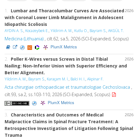
1.
Lumbar and Thoracolumbar Curves Are Associated
2026
with Coronal Lower Limb Malalignment in Adolescent
Idiopathic Scoliosis
AYDIN A. S.
,
Kocazeybek E.
,
Yildirim A. M.
,
Kutlu O.
,
Bayram S.
,
AKGÜL T.
Medicina (Lithuania)
, cilt.62, sa.5, 2026 (SCI-Expanded, Scopus)
PlumX Metrics
2.
Poller K-Wires versus Screws in Distal Tibial
2026
Nailing: Non-Inferior Union with Superior Efficiency and
Better Alignment.
Yildirim A. M.
,
Bayram S.
,
Karaçam M. İ.
,
Balci H. I.
,
Akpinar F.
Acta chirurgiae orthopaedicae et traumatologiae Cechoslovaca
,
cilt.93, sa.2, ss.103-110, 2026 (SCI-Expanded, Scopus)
PlumX Metrics
3.
Characteristics and Outcomes of Medical
2026
Malpractice Claims in Spinal Fracture Treatment: A
Retrospective Investigation of Litigation Following Spinal
Trauma