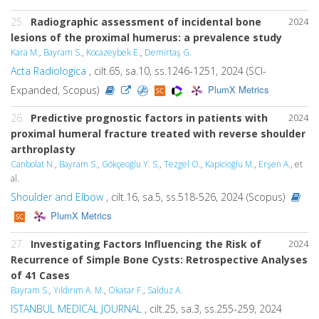
25.
Radiographic assessment of incidental bone
2024
lesions of the proximal humerus: a prevalence study
Kara M.
,
Bayram S.
,
Kocazeybek E.
,
Demirtaş G.
Acta Radiologica
, cilt.65, sa.10, ss.1246-1251, 2024 (SCI-
PlumX Metrics
Expanded, Scopus)
26.
Predictive prognostic factors in patients with
2024
proximal humeral fracture treated with reverse shoulder
arthroplasty
Canbolat N.
,
Bayram S.
,
Gökçeoğlu Y. S.
,
Tezgel O.
,
Kapicioğlu M.
,
Erşen A.
, et
al.
Shoulder and Elbow
, cilt.16, sa.5, ss.518-526, 2024 (Scopus)
PlumX Metrics
27.
Investigating Factors Influencing the Risk of
2024
Recurrence of Simple Bone Cysts: Retrospective Analyses
of 41 Cases
Bayram S.
,
Yıldırım A. M.
,
Okatar F.
,
Salduz A.
ISTANBUL MEDICAL JOURNAL
, cilt.25, sa.3, ss.255-259, 2024