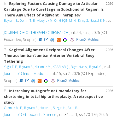
6.
Exploring Factors Causing Damage to Articular
2026
Cartilage Due to Curettage in Subchondral Region: Is
There Any Effect of Adjuvant Therapies?
Bayram S.
,
Demir T. B.
,
Albayrak M. O.
,
GEÇİN M. N.
,
Kılınç S.
,
Baysal B. N.
, et
al.
JOURNAL OF ORTHOPAEDIC RESEARCH
, cilt.44, sa.2, 2026 (SCI-
PlumX Metrics
Expanded, Scopus)
7.
Sagittal Alignment Reciprocal Changes After
2026
Thoracolumbar/Lumbar Anterior Vertebral Body
Tethering
Yağcı T. F.
,
Bayram S.
,
Korkmaz M.
,
KARALAR Ş.
,
Bayraktar A.
,
Bayrak G.
, et al.
Journal of Clinical Medicine
, cilt.15, sa.2, 2026 (SCI-Expanded,
PlumX Metrics
Scopus)
8.
Intercalary autograft not mandatory for
2026
shortening in total hip arthroplasty: A retrospective
study
Cakmak M. F.
,
Bayram S.
,
Horoz L.
,
Sezgin H.
,
Akan B.
Journal of Orthopaedic Science
, cilt.31, sa.1, ss.170-176, 2026