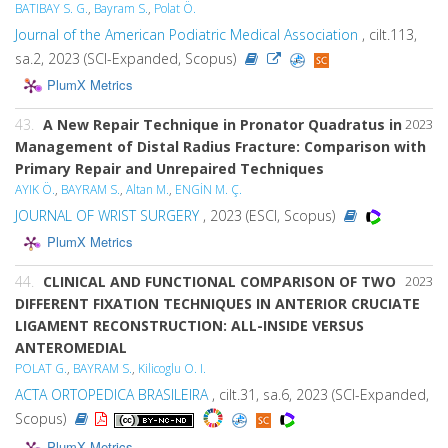
BATIBAY S. G.
,
Bayram S.
,
Polat Ö.
Journal of the American Podiatric Medical Association
, cilt.113,
sa.2, 2023 (SCI-Expanded, Scopus)
PlumX Metrics
43.
A New Repair Technique in Pronator Quadratus in
2023
Management of Distal Radius Fracture: Comparison with
Primary Repair and Unrepaired Techniques
AYIK Ö.
,
BAYRAM S.
,
Altan M.
,
ENGİN M. Ç.
JOURNAL OF WRIST SURGERY
, 2023 (ESCI, Scopus)
PlumX Metrics
44.
CLINICAL AND FUNCTIONAL COMPARISON OF TWO
2023
DIFFERENT FIXATION TECHNIQUES IN ANTERIOR CRUCIATE
LIGAMENT RECONSTRUCTION: ALL-INSIDE VERSUS
ANTEROMEDIAL
POLAT G.
,
BAYRAM S.
,
Kilicoglu O. I.
ACTA ORTOPEDICA BRASILEIRA
, cilt.31, sa.6, 2023 (SCI-Expanded,
Scopus)
PlumX Metrics