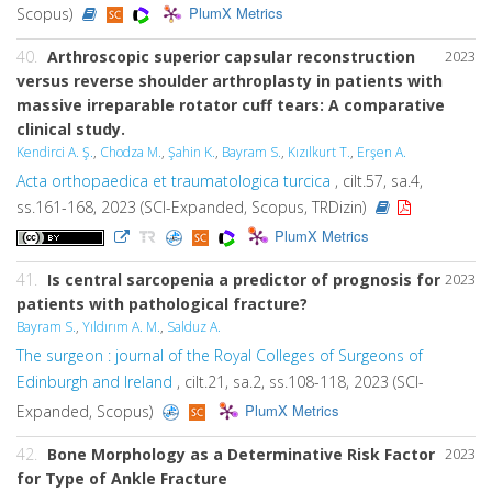
PlumX Metrics
Scopus)
40.
Arthroscopic superior capsular reconstruction
2023
versus reverse shoulder arthroplasty in patients with
massive irreparable rotator cuff tears: A comparative
clinical study.
Kendirci A. Ş.
,
Chodza M.
,
Şahin K.
,
Bayram S.
,
Kızılkurt T.
,
Erşen A.
Acta orthopaedica et traumatologica turcica
, cilt.57, sa.4,
ss.161-168, 2023 (SCI-Expanded, Scopus, TRDizin)
PlumX Metrics
41.
Is central sarcopenia a predictor of prognosis for
2023
patients with pathological fracture?
Bayram S.
,
Yıldırım A. M.
,
Salduz A.
The surgeon : journal of the Royal Colleges of Surgeons of
Edinburgh and Ireland
, cilt.21, sa.2, ss.108-118, 2023 (SCI-
PlumX Metrics
Expanded, Scopus)
42.
Bone Morphology as a Determinative Risk Factor
2023
for Type of Ankle Fracture