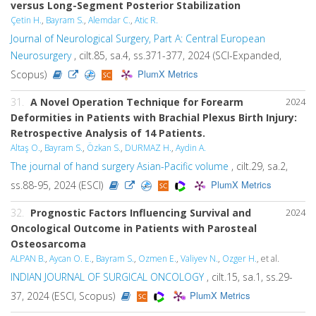
versus Long-Segment Posterior Stabilization
Çetin H.
,
Bayram S.
,
Alemdar C.
,
Atic R.
Journal of Neurological Surgery, Part A: Central European
Neurosurgery
, cilt.85, sa.4, ss.371-377, 2024 (SCI-Expanded,
PlumX Metrics
Scopus)
31.
A Novel Operation Technique for Forearm
2024
Deformities in Patients with Brachial Plexus Birth Injury:
Retrospective Analysis of 14 Patients.
Altaş O.
,
Bayram S.
,
Özkan S.
,
DURMAZ H.
,
Aydin A.
The journal of hand surgery Asian-Pacific volume
, cilt.29, sa.2,
PlumX Metrics
ss.88-95, 2024 (ESCI)
32.
Prognostic Factors Influencing Survival and
2024
Oncological Outcome in Patients with Parosteal
Osteosarcoma
ALPAN B.
,
Aycan O. E.
,
Bayram S.
,
Ozmen E.
,
Valiyev N.
,
Ozger H.
, et al.
INDIAN JOURNAL OF SURGICAL ONCOLOGY
, cilt.15, sa.1, ss.29-
PlumX Metrics
37, 2024 (ESCI, Scopus)