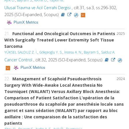
Ayık Ö.
,
Bayram S.
,
KAYIK U.
,
Taşkın M.
Ulusal Travma ve Acil Cerrahi Dergisi
, cilt.31, sa.3, ss.296-302,
2025 (SCI-Expanded, Scopus)
PlumX Metrics
21.
Functional and Oncological Outcomes in Patients
2025
With Surgically Treated Lower Extremity Soft Tissue
Sarcoma
YÜKSEL SALDUZ Z. İ.
,
Gökçeoğlu Y. S.
,
İncesu A. N.
,
Bayram S.
,
Salduz A.
Cancer Control
, cilt.32, 2025 (SCI-Expanded, Scopus)
PlumX Metrics
22.
Management of Scaphoid Pseudoarthrosis
2024
Surgery With Wide-Awake Local Anesthesia No
Tourniquet (WALANT) Versus Axillary Block Anesthesia:
Comparison of Patient Satisfaction L’opération de la
pseudoarthrose du scaphoïde par anesthésie locale sans
garrot et sans sédation (WALANT) par rapport au bloc
axillaire : Une comparaison de la satisfaction des
patients