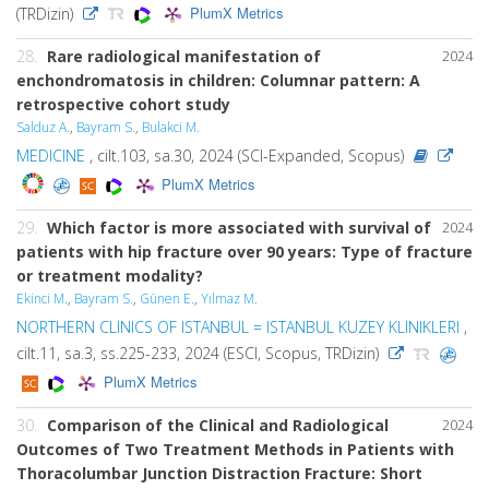
PlumX Metrics
(TRDizin)
28.
Rare radiological manifestation of
2024
enchondromatosis in children: Columnar pattern: A
retrospective cohort study
Salduz A.
,
Bayram S.
,
Bulakci M.
MEDICINE
, cilt.103, sa.30, 2024 (SCI-Expanded, Scopus)
PlumX Metrics
29.
Which factor is more associated with survival of
2024
patients with hip fracture over 90 years: Type of fracture
or treatment modality?
Ekinci M.
,
Bayram S.
,
Günen E.
,
Yılmaz M.
NORTHERN CLINICS OF ISTANBUL = ISTANBUL KUZEY KLINIKLERI
,
cilt.11, sa.3, ss.225-233, 2024 (ESCI, Scopus, TRDizin)
PlumX Metrics
30.
Comparison of the Clinical and Radiological
2024
Outcomes of Two Treatment Methods in Patients with
Thoracolumbar Junction Distraction Fracture: Short