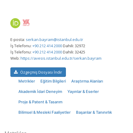
E-posta:
serkan.bayram@istanbul.edu.tr
İş Telefonu:
+90 212 414 2000
Dahili: 32972
İş Telefonu:
+90 212 414 2000
Dahili: 32425
Web:
https://avesis.istanbul.edu.tr/serkan.bayram
Özgeçmiş Dosyası İndir
Metrikler
Eğitim Bilgileri
Araştırma Alanları
Akademik İdari Deneyim
Yayınlar & Eserler
Proje & Patent & Tasarım
Bilimsel & Mesleki Faaliyetler
Başarılar & Tanınırlık