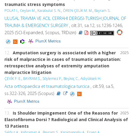
traumatic stress symptoms
POLAT I.
,
Ceylan M.
,
Karabulut S. N.
,
ÖREN ÇELİK M. M.
,
Bayram S.
ULUSAL TRAVMA VE ACIL CERRAHI DERGISI-TURKISH JOURNAL OF
TRAUMA & EMERGENCY SURGERY
, cilt.31, sa.12, ss.1236-1246,
2025 (SCI-Expanded, Scopus, TRDizin)
PlumX Metrics
12.
Amputation surgery is associated with a higher
2025
risk of malpractice in cases of traumatic amputation:
retrospective analyses of extremity amputation
malpractice litigation
ÇEVİK F. E.
,
BAYRAM S.
,
Söylemez F.
,
Beşkoç C.
,
Aslıyüksek H.
Acta orthopaedica et traumatologica turcica
, cilt.59, sa.5,
ss.322-326, 2025 (Scopus)
PlumX Metrics
13.
Is Shoulder Impingement One of the Reasons for
2025
Elastofibroma Dorsi ? Radiological and Clinical Analysis of
13 Patients
Salduz A.
,
Kahraman A.
,
Bayram S.
,
Karamanoglu A.
,
Erşen A.