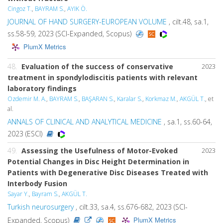
Cingoz T.
,
BAYRAM S.
,
AYIK Ö.
JOURNAL OF HAND SURGERY-EUROPEAN VOLUME
, cilt.48, sa.1,
ss.58-59, 2023 (SCI-Expanded, Scopus)
PlumX Metrics
48.
Evaluation of the success of conservative
2023
treatment in spondylodiscitis patients with relevant
laboratory findings
Ozdemir M. A.
,
BAYRAM S.
,
BAŞARAN S.
,
Karalar S.
,
Korkmaz M.
,
AKGÜL T.
, et
al.
ANNALS OF CLINICAL AND ANALYTICAL MEDICINE
, sa.1, ss.60-64,
2023 (ESCI)
49.
Assessing the Usefulness of Motor-Evoked
2023
Potential Changes in Disc Height Determination in
Patients with Degenerative Disc Diseases Treated with
Interbody Fusion
Sayar Y.
,
Bayram S.
,
AKGÜL T.
Turkish neurosurgery
, cilt.33, sa.4, ss.676-682, 2023 (SCI-
PlumX Metrics
Expanded, Scopus)