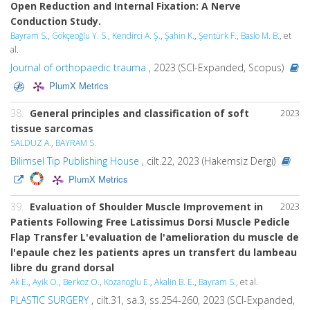
Open Reduction and Internal Fixation: A Nerve
Conduction Study.
Bayram S.
,
Gökçeoğlu Y. S.
,
Kendirci A. Ş.
,
Şahin K.
,
Şentürk F.
,
Baslo M. B.
, et
al.
Journal of orthopaedic trauma
, 2023 (SCI-Expanded, Scopus)
PlumX Metrics
38.
General principles and classification of soft
2023
tissue sarcomas
SALDUZ A.
,
BAYRAM S.
Bilimsel Tip Publishing House
, cilt.22, 2023 (Hakemsiz Dergi)
PlumX Metrics
39.
Evaluation of Shoulder Muscle Improvement in
2023
Patients Following Free Latissimus Dorsi Muscle Pedicle
Flap Transfer L'evaluation de l'amelioration du muscle de
l'epaule chez les patients apres un transfert du lambeau
libre du grand dorsal
Ak E.
,
Ayik O.
,
Berkoz O.
,
Kozanoglu E.
,
Akalin B. E.
,
Bayram S.
, et al.
PLASTIC SURGERY
, cilt.31, sa.3, ss.254-260, 2023 (SCI-Expanded,