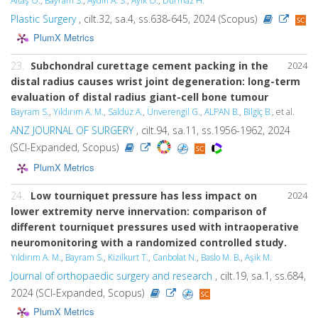
Altaş O.
,
Bayram S.
,
Aydin A. S.
,
Ayik Ö.
,
Durmaz H.
Plastic Surgery
, cilt.32, sa.4, ss.638-645, 2024 (Scopus)
PlumX Metrics
23.
Subchondral curettage cement packing in the
2024
distal radius causes wrist joint degeneration: long-term
evaluation of distal radius giant-cell bone tumour
Bayram S.
,
Yıldırım A. M.
,
Salduz A.
,
Ünverengil G.
,
ALPAN B.
,
Bilgiç B.
, et al.
ANZ JOURNAL OF SURGERY
, cilt.94, sa.11, ss.1956-1962, 2024
(SCI-Expanded, Scopus)
PlumX Metrics
24.
Low tourniquet pressure has less impact on
2024
lower extremity nerve innervation: comparison of
different tourniquet pressures used with intraoperative
neuromonitoring with a randomized controlled study.
Yıldırım A. M.
,
Bayram S.
,
Kizilkurt T.
,
Canbolat N.
,
Baslo M. B.
,
Aşik M.
Journal of orthopaedic surgery and research
, cilt.19, sa.1, ss.684,
2024 (SCI-Expanded, Scopus)
PlumX Metrics