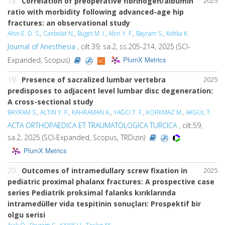
18.
Correlation of preoperative fibrinogen/albumin
2025
ratio with morbidity following advanced-age hip
fractures: an observational study
Altın E. D. S.
,
Canbolat N.
,
Buget M. I.
,
Altın Y. F.
,
Bayram S.
,
Koltka K.
Journal of Anesthesia
, cilt.39, sa.2, ss.205-214, 2025 (SCI-
PlumX Metrics
Expanded, Scopus)
19.
Presence of sacralized lumbar vertebra
2025
predisposes to adjacent level lumbar disc degeneration:
A cross-sectional study
BAYRAM S.
,
ALTIN Y. F.
,
KAHRAMAN A.
,
YAĞCI T. F.
,
KORKMAZ M.
,
AKGÜL T.
ACTA ORTHOPAEDICA ET TRAUMATOLOGICA TURCICA
, cilt.59,
sa.2, 2025 (SCI-Expanded, Scopus, TRDizin)
PlumX Metrics
20.
Outcomes of intramedullary screw fixation in
2025
pediatric proximal phalanx fractures: A prospective case
series Pediatrik proksimal falanks kırıklarında
intramedüller vida tespitinin sonuçları: Prospektif bir
olgu serisi