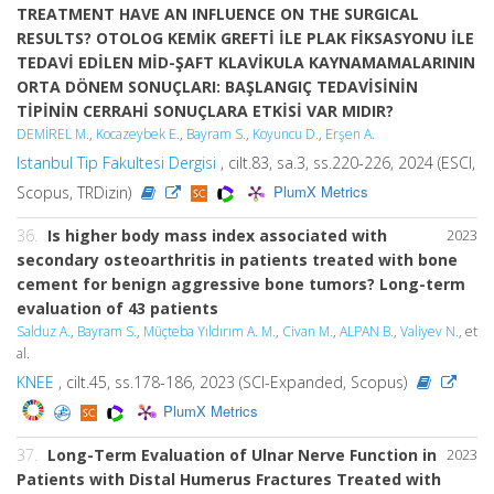
TREATMENT HAVE AN INFLUENCE ON THE SURGICAL
RESULTS? OTOLOG KEMİK GREFTİ İLE PLAK FİKSASYONU İLE
TEDAVİ EDİLEN MİD-ŞAFT KLAVİKULA KAYNAMAMALARININ
ORTA DÖNEM SONUÇLARI: BAŞLANGIÇ TEDAVİSİNİN
TİPİNİN CERRAHİ SONUÇLARA ETKİSİ VAR MIDIR?
DEMİREL M.
,
Kocazeybek E.
,
Bayram S.
,
Koyuncu D.
,
Erşen A.
Istanbul Tip Fakultesi Dergisi
, cilt.83, sa.3, ss.220-226, 2024 (ESCI,
PlumX Metrics
Scopus, TRDizin)
36.
Is higher body mass index associated with
2023
secondary osteoarthritis in patients treated with bone
cement for benign aggressive bone tumors? Long-term
evaluation of 43 patients
Salduz A.
,
Bayram S.
,
Müçteba Yıldırım A. M.
,
Civan M.
,
ALPAN B.
,
Valiyev N.
, et
al.
KNEE
, cilt.45, ss.178-186, 2023 (SCI-Expanded, Scopus)
PlumX Metrics
37.
Long-Term Evaluation of Ulnar Nerve Function in
2023
Patients with Distal Humerus Fractures Treated with