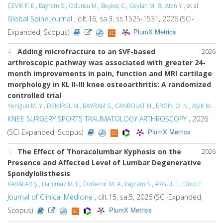
ÇEVİK F. E.
,
Bayram S.
,
Oduncu M.
,
Beşkoç C.
,
Ceylan M. B.
,
Atan Y.
, et al.
Global Spine Journal
, cilt.16, sa.3, ss.1525-1531, 2026 (SCI-
PlumX Metrics
Expanded, Scopus)
4.
Adding microfracture to an SVF-based
2026
arthroscopic pathway was associated with greater 24-
month improvements in pain, function and MRI cartilage
morphology in KL II-III knee osteoarthritis: A randomized
controlled trial
Yenigun M. Y.
,
DEMİREL M.
,
BAYRAM S.
,
CANBOLAT N.
,
ERGİN Ö. N.
,
AŞIK M.
KNEE SURGERY SPORTS TRAUMATOLOGY ARTHROSCOPY
, 2026
PlumX Metrics
(SCI-Expanded, Scopus)
5.
The Effect of Thoracolumbar Kyphosis on the
2026
Presence and Affected Level of Lumbar Degenerative
Spondylolisthesis
KARALAR Ş.
,
Darilmaz M. F.
,
Özdemir M. A.
,
Bayram S.
,
AKGÜL T.
,
Dikici F.
Journal of Clinical Medicine
, cilt.15, sa.5, 2026 (SCI-Expanded,
PlumX Metrics
Scopus)