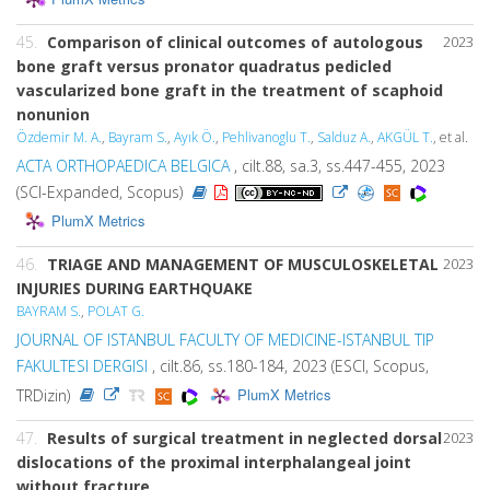
45.
Comparison of clinical outcomes of autologous
2023
bone graft versus pronator quadratus pedicled
vascularized bone graft in the treatment of scaphoid
nonunion
Özdemir M. A.
,
Bayram S.
,
Ayık Ö.
,
Pehlivanoglu T.
,
Salduz A.
,
AKGÜL T.
, et al.
ACTA ORTHOPAEDICA BELGICA
, cilt.88, sa.3, ss.447-455, 2023
(SCI-Expanded, Scopus)
PlumX Metrics
46.
TRIAGE AND MANAGEMENT OF MUSCULOSKELETAL
2023
INJURIES DURING EARTHQUAKE
BAYRAM S.
,
POLAT G.
JOURNAL OF ISTANBUL FACULTY OF MEDICINE-ISTANBUL TIP
FAKULTESI DERGISI
, cilt.86, ss.180-184, 2023 (ESCI, Scopus,
PlumX Metrics
TRDizin)
47.
Results of surgical treatment in neglected dorsal
2023
dislocations of the proximal interphalangeal joint
without fracture