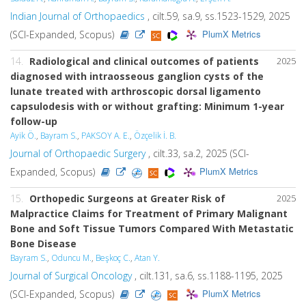
Indian Journal of Orthopaedics
, cilt.59, sa.9, ss.1523-1529, 2025
PlumX Metrics
(SCI-Expanded, Scopus)
14.
Radiological and clinical outcomes of patients
2025
diagnosed with intraosseous ganglion cysts of the
lunate treated with arthroscopic dorsal ligamento
capsulodesis with or without grafting: Minimum 1-year
follow-up
Ayik Ö.
,
Bayram S.
,
PAKSOY A. E.
,
Özçelik İ. B.
Journal of Orthopaedic Surgery
, cilt.33, sa.2, 2025 (SCI-
PlumX Metrics
Expanded, Scopus)
15.
Orthopedic Surgeons at Greater Risk of
2025
Malpractice Claims for Treatment of Primary Malignant
Bone and Soft Tissue Tumors Compared With Metastatic
Bone Disease
Bayram S.
,
Oduncu M.
,
Beşkoç C.
,
Atan Y.
Journal of Surgical Oncology
, cilt.131, sa.6, ss.1188-1195, 2025
PlumX Metrics
(SCI-Expanded, Scopus)