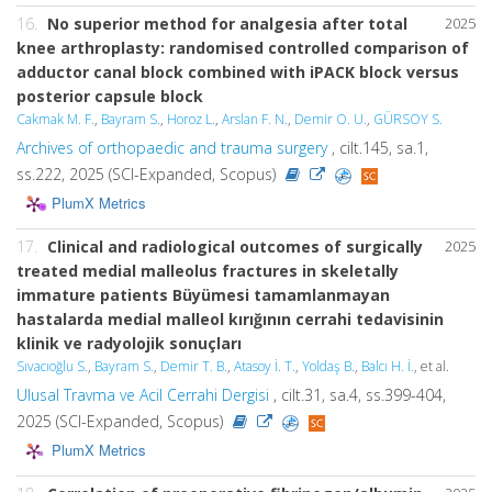
16.
No superior method for analgesia after total
2025
knee arthroplasty: randomised controlled comparison of
adductor canal block combined with iPACK block versus
posterior capsule block
Cakmak M. F.
,
Bayram S.
,
Horoz L.
,
Arslan F. N.
,
Demir O. U.
,
GÜRSOY S.
Archives of orthopaedic and trauma surgery
, cilt.145, sa.1,
ss.222, 2025 (SCI-Expanded, Scopus)
PlumX Metrics
17.
Clinical and radiological outcomes of surgically
2025
treated medial malleolus fractures in skeletally
immature patients Büyümesi tamamlanmayan
hastalarda medial malleol kırığının cerrahi tedavisinin
klinik ve radyolojik sonuçları
Sıvacıoğlu S.
,
Bayram S.
,
Demir T. B.
,
Atasoy İ. T.
,
Yoldaş B.
,
Balcı H. İ.
, et al.
Ulusal Travma ve Acil Cerrahi Dergisi
, cilt.31, sa.4, ss.399-404,
2025 (SCI-Expanded, Scopus)
PlumX Metrics