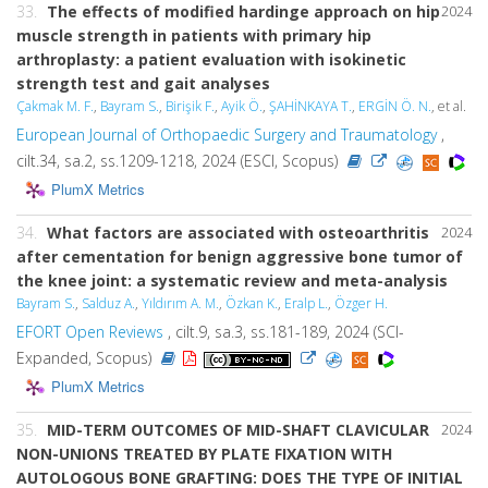
33.
The effects of modified hardinge approach on hip
2024
muscle strength in patients with primary hip
arthroplasty: a patient evaluation with isokinetic
strength test and gait analyses
Çakmak M. F.
,
Bayram S.
,
Birişik F.
,
Ayik Ö.
,
ŞAHİNKAYA T.
,
ERGİN Ö. N.
, et al.
European Journal of Orthopaedic Surgery and Traumatology
,
cilt.34, sa.2, ss.1209-1218, 2024 (ESCI, Scopus)
PlumX Metrics
34.
What factors are associated with osteoarthritis
2024
after cementation for benign aggressive bone tumor of
the knee joint: a systematic review and meta-analysis
Bayram S.
,
Salduz A.
,
Yıldırım A. M.
,
Özkan K.
,
Eralp L.
,
Özger H.
EFORT Open Reviews
, cilt.9, sa.3, ss.181-189, 2024 (SCI-
Expanded, Scopus)
PlumX Metrics
35.
MID-TERM OUTCOMES OF MID-SHAFT CLAVICULAR
2024
NON-UNIONS TREATED BY PLATE FIXATION WITH
AUTOLOGOUS BONE GRAFTING: DOES THE TYPE OF INITIAL