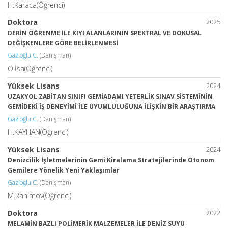
H.Karaca(Öğrenci)
Doktora
2025
DERİN ÖĞRENME İLE KIYI ALANLARININ SPEKTRAL VE DOKUSAL
DEĞİŞKENLERE GÖRE BELİRLENMESİ
Gazioğlu C.
(Danışman)
O.İsa(Öğrenci)
Yüksek Lisans
2024
UZAKYOL ZABİTAN SINIFI GEMİADAMI YETERLİK SINAV SİSTEMİNİN
GEMİDEKİ İŞ DENEYİMİ İLE UYUMLULUĞUNA İLİŞKİN BİR ARAŞTIRMA
Gazioğlu C.
(Danışman)
H.KAYHAN(Öğrenci)
Yüksek Lisans
2024
Denizcilik İşletmelerinin Gemi Kiralama Stratejilerinde Otonom
Gemilere Yönelik Yeni Yaklaşımlar
Gazioğlu C.
(Danışman)
M.Rahimov(Öğrenci)
Doktora
2022
MELAMİN BAZLI POLİMERİK MALZEMELER İLE DENİZ SUYU