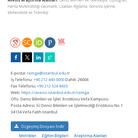
Avesis Araştırma Alanları:
Deniz Bilimleri ve Teknolojisi, Oşinografi,
Harita Mühendisliği-Geomatik, Uzaktan Algılama, Görüntü İşleme,
Mühendislik ve Teknoloji
E-posta:
cemga@istanbul.edu.tr
İş Telefonu:
+90 212 440 0000
Dahili: 26004
Fax Telefonu:
+90 212 526 8433
Web:
https://avesis.istanbul.edu.tr/cemga
Ofis:
Deniz Bilimleri ve İşlet. Enstitüsü Vefa Kampüsü
Posta Adresi:
İÜ Deniz Bilimleri ve İşletmeciliği Enstitüsü No.1
34134 Vefa Fatih Istanbul
Özgeçmiş Dosyası İndir
Metrikler
Eğitim Bilgileri
Araştırma Alanları