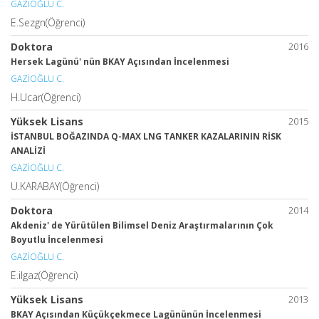
GAZİOĞLU C.
E.Sezgn(Öğrenci)
Doktora
2016
Hersek Lagünü' nün BKAY Açısından İncelenmesi
GAZİOĞLU C.
H.Ucar(Öğrenci)
Yüksek Lisans
2015
İSTANBUL BOĞAZINDA Q-MAX LNG TANKER KAZALARININ RİSK
ANALİZİ
GAZİOĞLU C.
U.KARABAY(Öğrenci)
Doktora
2014
Akdeniz' de Yürütülen Bilimsel Deniz Araştırmalarının Çok
Boyutlu İncelenmesi
GAZİOĞLU C.
E.ilgaz(Öğrenci)
Yüksek Lisans
2013
BKAY Açısından Küçükçekmece Lagününün İncelenmesi