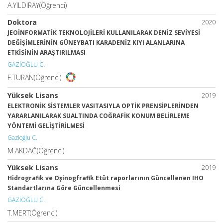
A.YILDIRAY(Öğrenci)
Doktora
2020
JEOİNFORMATİK TEKNOLOJİLERİ KULLANILARAK DENİZ SEVİYESİ
DEĞİŞİMLERİNİN GÜNEYBATI KARADENİZ KIYI ALANLARINA
ETKİSİNİN ARAŞTIRILMASI
GAZİOĞLU C.
F.TURAN(Öğrenci)
Yüksek Lisans
2019
ELEKTRONİK SİSTEMLER VASITASIYLA OPTİK PRENSİPLERİNDEN
YARARLANILARAK SUALTINDA COĞRAFİK KONUM BELİRLEME
YÖNTEMİ GELİŞTİRİLMESİ
Gazioğlu C.
M.AKDAĞ(Öğrenci)
Yüksek Lisans
2019
Hidrografik ve Oşinogfrafik Etüt raporlarının Güncellenen IHO
Standartlarına Göre Güncellenmesi
GAZİOĞLU C.
T.MERT(Öğrenci)