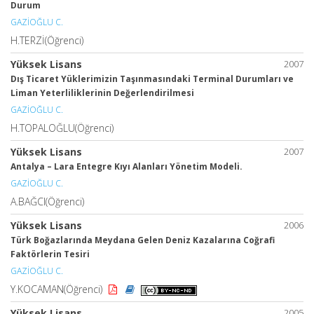
Durum
GAZİOĞLU C.
H.TERZİ(Öğrenci)
Yüksek Lisans
2007
Dış Ticaret Yüklerimizin Taşınmasındaki Terminal Durumları ve
Liman Yeterliliklerinin Değerlendirilmesi
GAZİOĞLU C.
H.TOPALOĞLU(Öğrenci)
Yüksek Lisans
2007
Antalya – Lara Entegre Kıyı Alanları Yönetim Modeli.
GAZİOĞLU C.
A.BAĞCI(Öğrenci)
Yüksek Lisans
2006
Türk Boğazlarında Meydana Gelen Deniz Kazalarına Coğrafi
Faktörlerin Tesiri
GAZİOĞLU C.
Y.KOCAMAN(Öğrenci)
Yüksek Lisans
2005