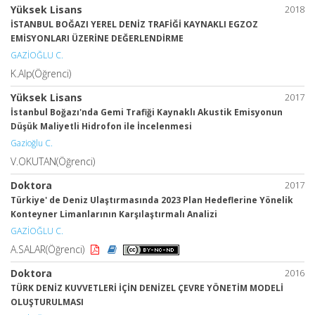
Yüksek Lisans
2018
İSTANBUL BOĞAZI YEREL DENİZ TRAFİĞİ KAYNAKLI EGZOZ
EMİSYONLARI ÜZERİNE DEĞERLENDİRME
GAZİOĞLU C.
K.Alp(Öğrenci)
Yüksek Lisans
2017
İstanbul Boğazı'nda Gemi Trafiği Kaynaklı Akustik Emisyonun
Düşük Maliyetli Hidrofon ile İncelenmesi
Gazioğlu C.
V.OKUTAN(Öğrenci)
Doktora
2017
Türkiye' de Deniz Ulaştırmasında 2023 Plan Hedeflerine Yönelik
Konteyner Limanlarının Karşılaştırmalı Analizi
GAZİOĞLU C.
A.SALAR(Öğrenci)
Doktora
2016
TÜRK DENİZ KUVVETLERİ İÇİN DENİZEL ÇEVRE YÖNETİM MODELİ
OLUŞTURULMASI