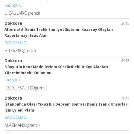
Gazioğlu C.
U.ÇAĞLAR(Öğrenci)
Doktora
2013
Alternatif Deniz Trafik Emniyet Sistemi: Kazasay Olayları
Raporlamayı Esas Alan
GAZİOĞLU C.
H.TERZİ(Öğrenci)
Doktora
2013
3 Boyutlu Kent Modellerinin Sürdürülebilir Kıyı Alanları
Yönetimindeki Kullanımı
Gazioğlu C.
İ.BÜYÜKSALİH(Öğrenci)
Doktora
2012
İstanbul’da Olası Yıkıcı Bir Deprem Sonrası Deniz Trafik Unsurları
İçin Eylem Planı
GAZİOĞLU C.
M.AZMAN(Öğrenci)