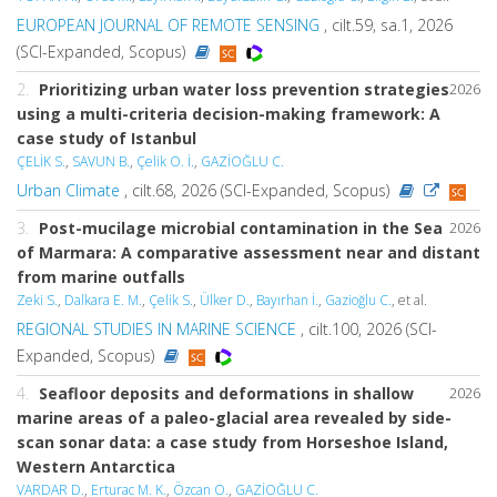
EUROPEAN JOURNAL OF REMOTE SENSING
, cilt.59, sa.1, 2026
(SCI-Expanded, Scopus)
2.
Prioritizing urban water loss prevention strategies
2026
using a multi-criteria decision-making framework: A
case study of Istanbul
ÇELİK S.
,
SAVUN B.
,
Çelik O. İ.
,
GAZİOĞLU C.
Urban Climate
, cilt.68, 2026 (SCI-Expanded, Scopus)
3.
Post-mucilage microbial contamination in the Sea
2026
of Marmara: A comparative assessment near and distant
from marine outfalls
Zeki S.
,
Dalkara E. M.
,
Çelik S.
,
Ülker D.
,
Bayırhan İ.
,
Gazioğlu C.
, et al.
REGIONAL STUDIES IN MARINE SCIENCE
, cilt.100, 2026 (SCI-
Expanded, Scopus)
4.
Seafloor deposits and deformations in shallow
2026
marine areas of a paleo-glacial area revealed by side-
scan sonar data: a case study from Horseshoe Island,
Western Antarctica
VARDAR D.
,
Erturac M. K.
,
Özcan O.
,
GAZİOĞLU C.