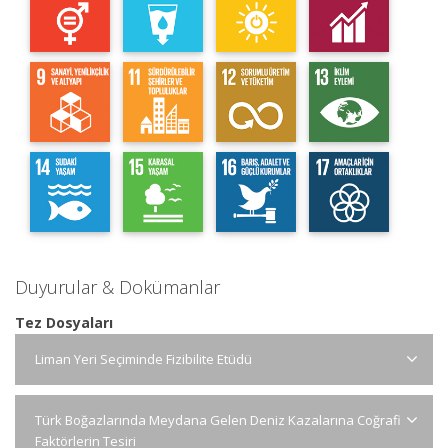
Duyurular & Dokümanlar
Tez Dosyaları
Liman Yeri Seçiminde Fizibilite Etüdü
Türk Boğazlarında Meydana Gelen Deniz Kazalarına Coğrafi
Faktörlerin Tesiri