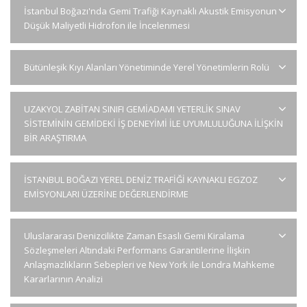
İstanbul Boğazı'nda Gemi Trafiği Kaynaklı Akustik Emisyonun
Düşük Maliyetli Hidrofon ile İncelenmesi
Bütünleşik Kıyı Alanları Yönetiminde Yerel Yönetimlerin Rolü
UZAKYOL ZABİTAN SINIFI GEMİADAMI YETERLİK SINAV
SİSTEMİNİN GEMİDEKİ İŞ DENEYİMİ İLE UYUMLULUĞUNA İLİŞKİN
BİR ARAŞTIRMA
İSTANBUL BOĞAZI YEREL DENİZ TRAFİĞİ KAYNAKLI EGZOZ
EMİSYONLARI ÜZERİNE DEĞERLENDİRME
Uluslararası Denizcilikte Zaman Esaslı Gemi Kiralama
Sözleşmeleri Altındaki Performans Garantilerine İlişkin
Anlaşmazlıkların Sebepleri ve New York ile Londra Mahkeme
Kararlarının Analizi