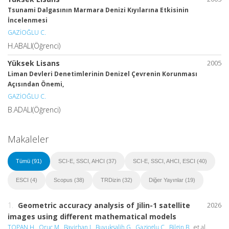
Tsunami Dalgasının Marmara Denizi Kıyılarına Etkisinin
İncelenmesi
GAZİOĞLU C.
H.ABALI(Öğrenci)
Yüksek Lisans
2005
Liman Devleri Denetimlerinin Denizel Çevrenin Korunması
Açısından Önemi,
GAZİOĞLU C.
B.ADALI(Öğrenci)
Makaleler
Tümü (91)
SCI-E, SSCI, AHCI (37)
SCI-E, SSCI, AHCI, ESCI (40)
ESCI (4)
Scopus (38)
TRDizin (32)
Diğer Yayınlar (19)
1.
Geometric accuracy analysis of Jilin-1 satellite
2026
images using different mathematical models
TOPAN H.
,
Oruc M.
,
Bayirhan I.
,
Buyuksalih G.
,
Gazioglu C.
,
Bilgin B.
, et al.