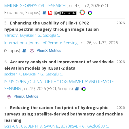
MARINE GEOPHYSICAL RESEARCH
, cilt.47, sa.2, 2026 (SCI-
Expanded, Scopus)
5.
Enhancing the usability of Jilin-1 GP02
2026
hyperspectral imagery through image fusion
Yılmaz V.
,
Büyüksalih G.
,
Gazioğlu C.
International Journal of Remote Sensing
, cilt.26, ss.1-33, 2026
PlumX Metrics
(Scopus)
6.
Accuracy analysis and improvement of worldwide
2026
elevation models by ICESat-2 data
Jacobsen K.
,
Büyüksalih G.
,
Gazioğlu C.
ISPRS OPEN JOURNAL OF PHOTOGRAMMETRY AND REMOTE
SENSING
, cilt.19, 2026 (ESCI, Scopus)
PlumX Metrics
7.
Reducing the carbon footprint of hydrographic
2026
surveys using satellite-derived bathymetry and machine
learning
Bora A. G.
,
USLUER H. B.
,
SAVUN B.
,
BÜYÜKSALİH G.
,
GAZİOĞLU C.