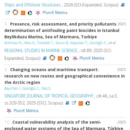
Ships and Offshore Structures
, 2026 (SCI-Expanded, Scopus)
PlumX Metrics
8.
Presence, risk assessment, and priority pollutants
2025
determination of antifouling paint biocides in Istanbul
Beylikduzu Marina, Sea of Marmara, Turkiye
Korkmaz N.
,
Aksu A.
,
Tomalak T.
,
Savun B.
,
Kapudan T.
,
Gazioğlu C.
, et al.
REGIONAL STUDIES IN MARINE SCIENCE
, cilt.89, 2025 (SCI-
PlumX Metrics
Expanded, Scopus)
9.
Changing oceans and maritime transport:
2025
research on new routes and geographical convenience in
the Arctic region
Bayırhan İ.
,
Gazioğlu C.
,
Nas S.
SINGAPORE JOURNAL OF TROPICAL GEOGRAPHY
, cilt.46, sa.3,
ss.329-352, 2025 (SSCI, Scopus)
PlumX Metrics
10.
Coastal vulnerability analysis of the semi-
2025
enclosed water systems of the Sea of Marmara, Türkiye