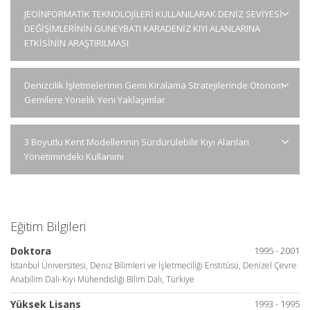
JEOİNFORMATİK TEKNOLOJİLERİ KULLANILARAK DENİZ SEVİYESİ
DEĞİŞİMLERİNİN GÜNEYBATI KARADENİZ KIYI ALANLARINA
ETKİSİNİN ARAŞTIRILMASI
Denizcilik İşletmelerinin Gemi Kiralama Stratejilerinde Otonom
Gemilere Yönelik Yeni Yaklaşımlar
3 Boyutlu Kent Modellerinin Sürdürülebilir Kıyı Alanları
Yönetimindeki Kullanımı
Eğitim Bilgileri
Doktora
1995 - 2001
İstanbul Üniversitesi, Deniz Bilimleri ve İşletmeciliği Enstitüsü, Denizel Çevre
Anabilim Dalı-Kıyı Mühendisliği Bilim Dalı, Türkiye
Yüksek Lisans
1993 - 1995